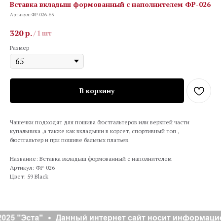
Вставка вкладыш формованный с наполнителем ФР-026
Артикул:
ФР-026-65
320
р.
/
1 шт
Размер
В корзину
Чашечки подходят для пошива бюстгальтеров или верхней части
купальника ,а также как вкладыши в корсет, спортивный топ ,
бюстгальтер и при пошиве бальных платьев.
Название: Вставка вкладыш формованный с наполнителем
Артикул: ФР-026
Цвет: 59 Black
025 "Эста"
Данный интернет сайт носит информацион