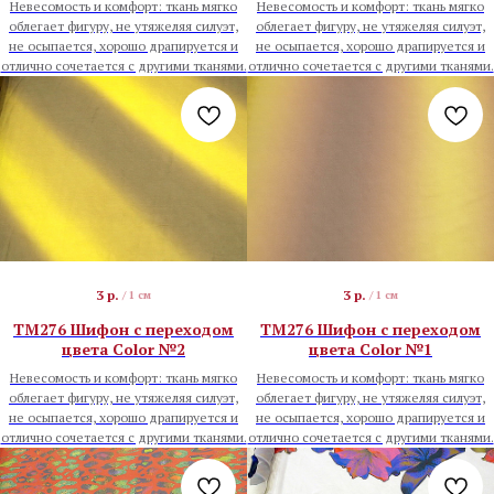
Невесомость и комфорт: ткань мягко
Невесомость и комфорт: ткань мягко
облегает фигуру, не утяжеляя силуэт,
облегает фигуру, не утяжеляя силуэт,
не осыпается, хорошо драпируется и
не осыпается, хорошо драпируется и
отлично сочетается с другими тканями.
отлично сочетается с другими тканями.
3
р.
3
р.
/
1 см
/
1 см
TM276 Шифон с переходом
TM276 Шифон с переходом
цвета Color №2
цвета Color №1
Невесомость и комфорт: ткань мягко
Невесомость и комфорт: ткань мягко
облегает фигуру, не утяжеляя силуэт,
облегает фигуру, не утяжеляя силуэт,
не осыпается, хорошо драпируется и
не осыпается, хорошо драпируется и
отлично сочетается с другими тканями.
отлично сочетается с другими тканями.