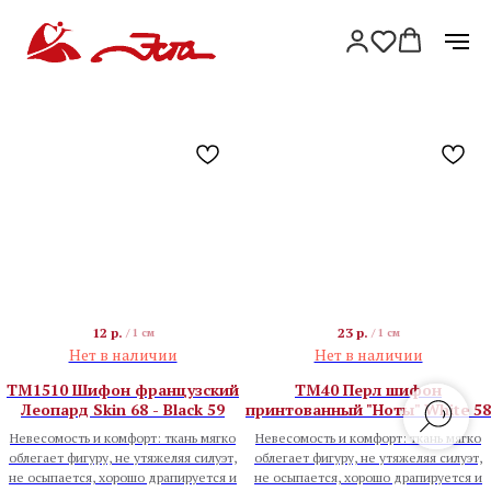
12
р.
23
р.
/
1 см
/
1 см
Нет в наличии
Нет в наличии
TM1510 Шифон французский
TM40 Перл шифон
Леопард Skin 68 - Black 59
принтованный "Ноты" White 58
Невесомость и комфорт: ткань мягко
Невесомость и комфорт: ткань мягко
облегает фигуру, не утяжеляя силуэт,
облегает фигуру, не утяжеляя силуэт,
не осыпается, хорошо драпируется и
не осыпается, хорошо драпируется и