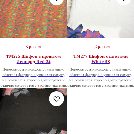
5
р.
5,5
р.
/
1 см
/
1 см
TM275 Шифон с принтом
TM277 Шифон с цветами
Леопард Red 24
White 58
Невесомость и комфорт: ткань мягко
Невесомость и комфорт: ткань мягко
облегает фигуру, не утяжеляя силуэт,
облегает фигуру, не утяжеляя силуэт,
не осыпается, хорошо драпируется и
не осыпается, хорошо драпируется и
отлично сочетается с другими тканями.
отлично сочетается с другими тканями.