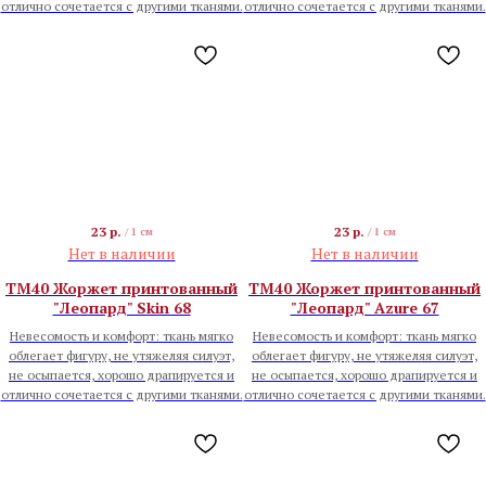
отлично сочетается с другими тканями.
отлично сочетается с другими тканями.
23
р.
23
р.
/
1 см
/
1 см
Нет в наличии
Нет в наличии
TM40 Жоржет принтованный
TM40 Жоржет принтованный
"Леопард" Skin 68
"Леопард" Azure 67
Невесомость и комфорт: ткань мягко
Невесомость и комфорт: ткань мягко
облегает фигуру, не утяжеляя силуэт,
облегает фигуру, не утяжеляя силуэт,
не осыпается, хорошо драпируется и
не осыпается, хорошо драпируется и
отлично сочетается с другими тканями.
отлично сочетается с другими тканями.