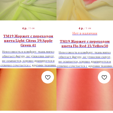
4
р.
4
р.
/
1 см
/
1 см
Нет в наличии
TM19 Жоржет с переходом
цвета Light Citrus 39/Apple
TM19 Жоржет с переходом
Green 41
цвета Flo Red 23/Yellow30
Невесомость и комфорт: ткань мягко
Невесомость и комфорт: ткань мягко
облегает фигуру, не утяжеляя силуэт,
облегает фигуру, не утяжеляя силуэт,
не осыпается, хорошо драпируется и
не осыпается, хорошо драпируется и
отлично сочетается с другими тканями.
отлично сочетается с другими тканями.