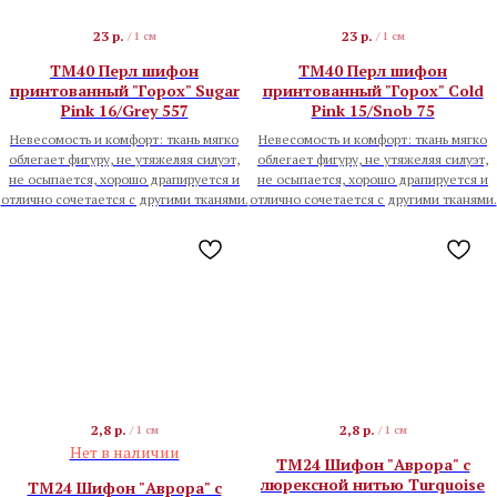
23
р.
23
р.
/
1 см
/
1 см
TM40 Перл шифон
TM40 Перл шифон
принтованный "Горох" Sugar
принтованный "Горох" Cold
Pink 16/Grey 557
Pink 15/Snob 75
Невесомость и комфорт: ткань мягко
Невесомость и комфорт: ткань мягко
облегает фигуру, не утяжеляя силуэт,
облегает фигуру, не утяжеляя силуэт,
не осыпается, хорошо драпируется и
не осыпается, хорошо драпируется и
отлично сочетается с другими тканями.
отлично сочетается с другими тканями.
2,8
р.
2,8
р.
/
1 см
/
1 см
Нет в наличии
TM24 Шифон "Аврора" с
люрексной нитью Turquoise
TM24 Шифон "Аврора" с