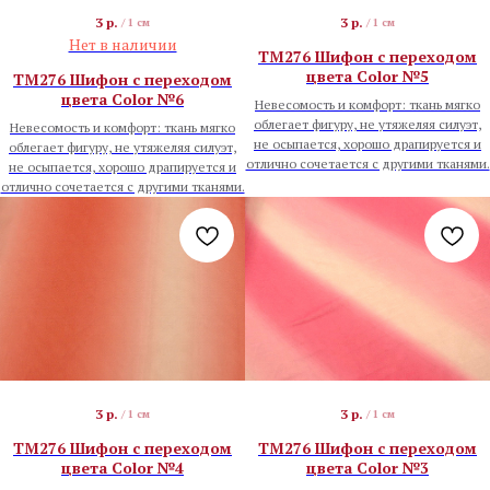
3
р.
3
р.
/
1 см
/
1 см
Нет в наличии
TM276 Шифон с переходом
цвета Color №5
TM276 Шифон с переходом
цвета Color №6
Невесомость и комфорт: ткань мягко
облегает фигуру, не утяжеляя силуэт,
Невесомость и комфорт: ткань мягко
не осыпается, хорошо драпируется и
облегает фигуру, не утяжеляя силуэт,
отлично сочетается с другими тканями.
не осыпается, хорошо драпируется и
отлично сочетается с другими тканями.
3
р.
3
р.
/
1 см
/
1 см
TM276 Шифон с переходом
TM276 Шифон с переходом
цвета Color №4
цвета Color №3