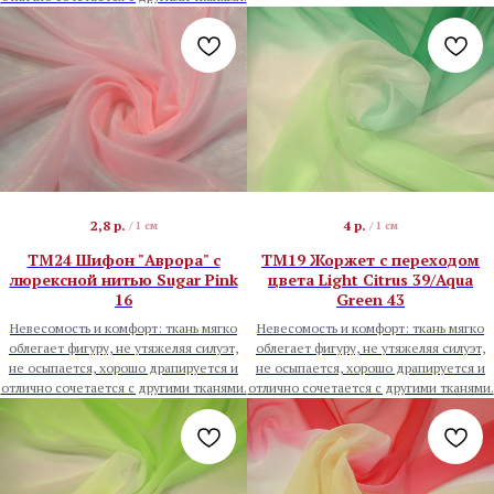
2,8
р.
4
р.
/
1 см
/
1 см
TM24 Шифон "Аврора" с
TM19 Жоржет с переходом
люрексной нитью Sugar Pink
цвета Light Citrus 39/Aqua
16
Green 43
Невесомость и комфорт: ткань мягко
Невесомость и комфорт: ткань мягко
облегает фигуру, не утяжеляя силуэт,
облегает фигуру, не утяжеляя силуэт,
не осыпается, хорошо драпируется и
не осыпается, хорошо драпируется и
отлично сочетается с другими тканями.
отлично сочетается с другими тканями.