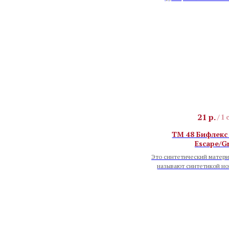
21
р.
/
1 
TM 48 Бифлекс
Escape/G
Это синтетический матери
называют синтетикой но