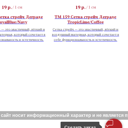
19
р.
19
р.
/
1 см
/
1 см
етка стрейч Деграде
TM 159 Сетка стрейч Деграде
oyalBlue/Navy
TropicLime/Coffee
 — это эластичный, лёгкий и
Сетка стрейч — это эластичный, лёгкий и
териал, который сочетает в
воздушный материал, который сочетает в
ональность и эстетичность.
себе функциональность и эстетичность.
йт носит информационный характер и не является публ
Сделать заказ