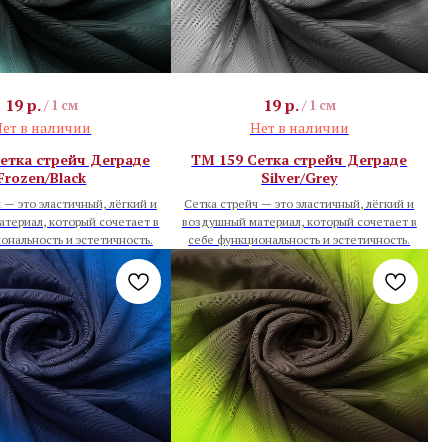
19
р.
19
р.
/
1 см
/
1 см
ет в наличии
Нет в наличии
етка стрейч Деграде
TM 159 Сетка стрейч Деграде
Frozen/Black
Silver/Grey
 — это эластичный, лёгкий и
Сетка стрейч — это эластичный, лёгкий и
териал, который сочетает в
воздушный материал, который сочетает в
ональность и эстетичность.
себе функциональность и эстетичность.