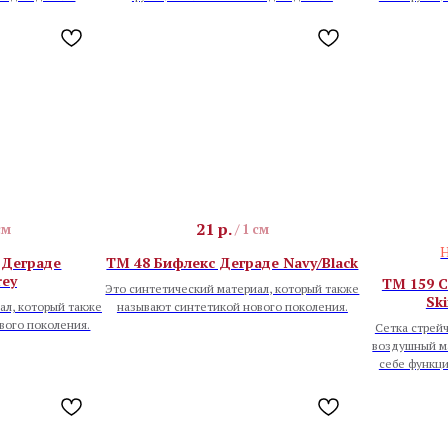
21
р.
см
/
1 см
Н
 Деграде
TM 48 Бифлекс Деграде Navy/Black
rey
TM 159 С
Это синтетический материал, который также
Sk
ал, который также
называют синтетикой нового поколения.
вого поколения.
Сетка стрейч
воздушный ма
себе функци