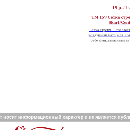
19
р.
/
1 
TM 159 Сетка стр
Skin4/Cen
Сетка стрейч — это элас
воздушный материал, кот
себе функциональность 
осит информационный характер и не является публично