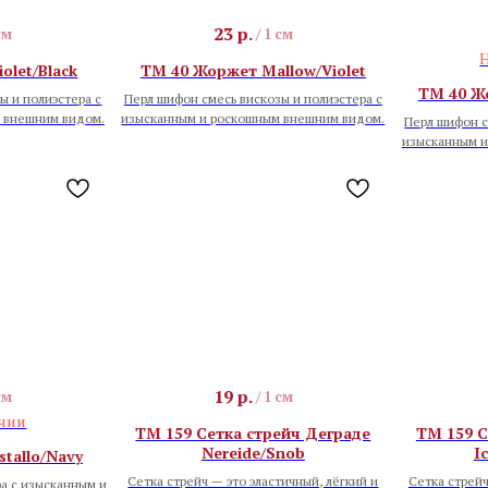
23
р.
см
/
1 см
Н
olet/Black
TM 40 Жоржет Mallow/Violet
TM 40 Ж
ы и полиэстера с
Перл шифон смесь вискозы и полиэстера с
 внешним видом.
изысканным и роскошным внешним видом.
Перл шифон с
изысканным и
19
р.
см
/
1 см
ичии
TM 159 Сетка стрейч Деграде
TM 159 С
Nereide/Snob
I
tallo/Navy
Сетка стрейч — это эластичный, лёгкий и
Сетка стрейч
а с изысканным и