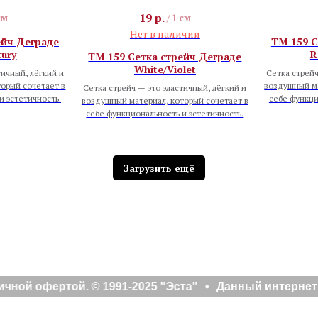
19
р.
см
/
1 см
Нет в наличии
ейч Деграде
TM 159 С
tury
R
TM 159 Сетка стрейч Деграде
White/Violet
тичный, лёгкий и
Сетка стрейч
орый сочетает в
воздушный ма
Сетка стрейч — это эластичный, лёгкий и
и эстетичность.
себе функци
воздушный материал, который сочетает в
себе функциональность и эстетичность.
Загрузить ещё
й офертой. © 1991-2025 "Эста"
Данный интернет са