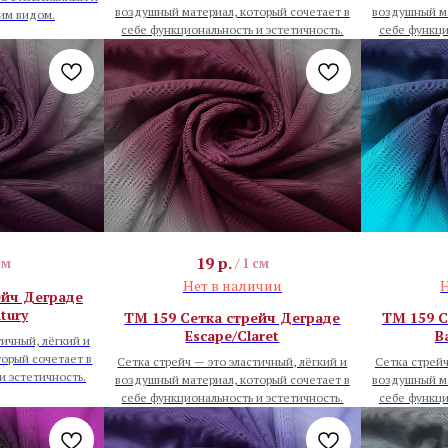
воздушный материал, который сочетает в
воздушный ма
им видом.
себе функциональность и эстетичность.
себе функци
19
р.
см
/
1 см
Нет в наличии
Н
ейч Деграде
tury
TM 159 Сетка стрейч Деграде
TM 159 С
Escape/Claret
B
тичный, лёгкий и
орый сочетает в
Сетка стрейч — это эластичный, лёгкий и
Сетка стрейч
и эстетичность.
воздушный материал, который сочетает в
воздушный ма
себе функциональность и эстетичность.
себе функци