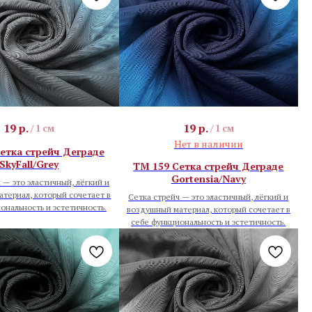
19
р.
19
р.
/
1 см
/
1 см
Нет в наличии
етка стрейч Деграде
SkyFall/Grey
TM 159 Сетка стрейч Деграде
Gortensia/Navy
 — это эластичный, лёгкий и
териал, который сочетает в
Сетка стрейч — это эластичный, лёгкий и
ональность и эстетичность.
воздушный материал, который сочетает в
себе функциональность и эстетичность.