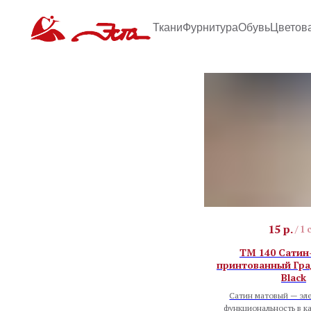
Ткани
Фурнитура
Обувь
Цветов
15
р.
/
1 
TM 140 Сатин
принтованный Град
Black
Сатин матовый — эле
функциональность в 