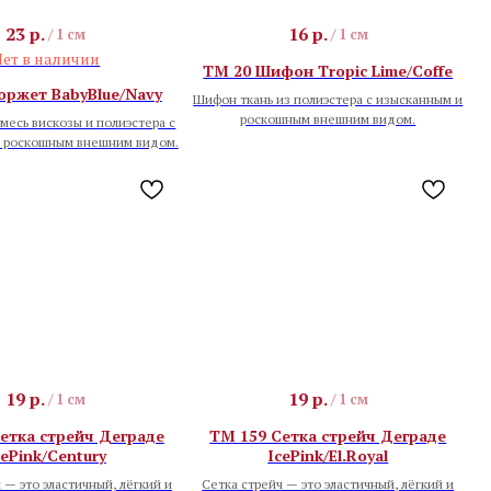
23
р.
16
р.
/
1 см
/
1 см
ет в наличии
TM 20 Шифон Tropic Lime/Coffe
оржет BabyBlue/Navy
Шифон ткань из полиэстера с изысканным и
роскошным внешним видом.
месь вискозы и полиэстера с
 роскошным внешним видом.
19
р.
19
р.
/
1 см
/
1 см
етка стрейч Деграде
TM 159 Сетка стрейч Деграде
cePink/Century
IcePink/El.Royal
 — это эластичный, лёгкий и
Сетка стрейч — это эластичный, лёгкий и