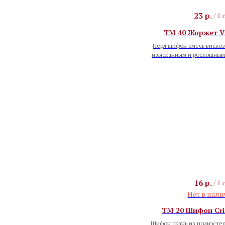
23
р.
/
1 
TM 40 Жоржет Vi
Перл шифон смесь вискоз
изысканным и роскошным
16
р.
/
1 
Нет в нал
TM 20 Шифон Cris
Шифон ткань из полиэстер