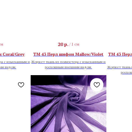
20
р.
см
/
1 см
 Coral/Grey
TM 43 Перл шифон Mallow/Violet
TM 43 Перл
ра с изысканным и
Жоржет ткань из полиэстера с изысканным и
им видом.
роскошным внешним видом.
Жоржет ткань 
роско