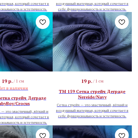
териал, который сочетает в
воздушный материал, который сочетает в
ональность и эстетичность.
себе функциональность и эстетичность.
19
р.
19
р.
/
1 см
/
1 см
ет в наличии
TM 159 Сетка стрейч Деграде
Nereide/Navy
етка стрейч Деграде
abyBoy/Crocus
Сетка стрейч — это эластичный, лёгкий и
воздушный материал, который сочетает в
 — это эластичный, лёгкий и
себе функциональность и эстетичность.
териал, который сочетает в
ональность и эстетичность.