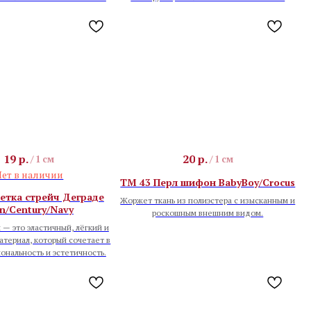
19
р.
20
р.
/
1 см
/
1 см
ет в наличии
TM 43 Перл шифон BabyBoy/Crocus
етка стрейч Деграде
Жоржет ткань из полиэстера с изысканным и
in/Century/Navy
роскошным внешним видом.
 — это эластичный, лёгкий и
териал, который сочетает в
ональность и эстетичность.