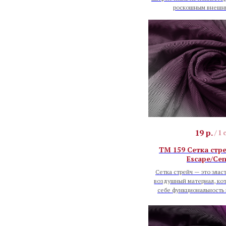
роскошным внешн
19
р.
/
1 
TM 159 Сетка стр
Escape/Cen
Сетка стрейч — это элас
воздушный материал, кот
себе функциональность 