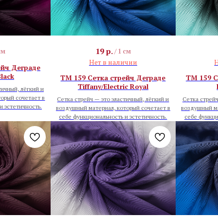
19
р.
см
/
1 см
Нет в наличии
Н
ейч Деграде
Black
TM 159 Сетка стрейч Деграде
TM 159 С
Tiffany/Electric Royal
тичный, лёгкий и
орый сочетает в
Сетка стрейч — это эластичный, лёгкий и
Сетка стрейч
и эстетичность.
воздушный материал, который сочетает в
воздушный ма
себе функциональность и эстетичность.
себе функци