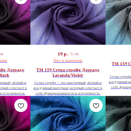
19
р.
см
/
1 см
ичии
Нет в наличии
TM 159 С
ейч Деграде
TM 159 Сетка стрейч Деграде
Black
Lavanda/Violet
Сетка стрейч
воздушный ма
тичный, лёгкий и
Сетка стрейч — это эластичный, лёгкий и
себе функци
орый сочетает в
воздушный материал, который сочетает в
и эстетичность.
себе функциональность и эстетичность.