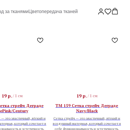
од за тканями
Цветопередача тканей
19
р.
19
р.
/
1 см
/
1 см
етка стрейч Деграде
TM 159 Сетка стрейч Деграде
cePink/Century
Navy/Black
 — это эластичный, лёгкий и
Сетка стрейч — это эластичный, лёгкий и
териал, который сочетает в
воздушный материал, который сочетает в
ональность и эстетичность.
себе функциональность и эстетичность.