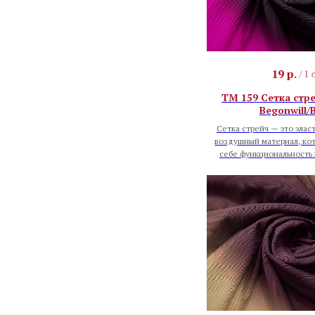
19
р.
/
1 
TM 159 Сетка стр
Begonwill/
Сетка стрейч — это элас
воздушный материал, кот
себе функциональность 