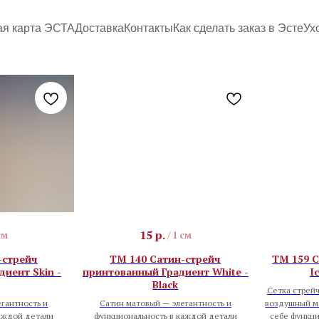
ая карта ЭСТА
Доставка
Контакты
Как сделать заказ в Эсте
Ух
15
р.
см
/
1 см
-стрейч
TM 140 Сатин-стрейч
TM 159 С
иент Skin -
принтованный Градиент White -
I
Black
Сетка стрейч
гантность и
Сатин матовый — элегантность и
воздушный ма
каждой детали
функциональность в каждой детали
себе функци