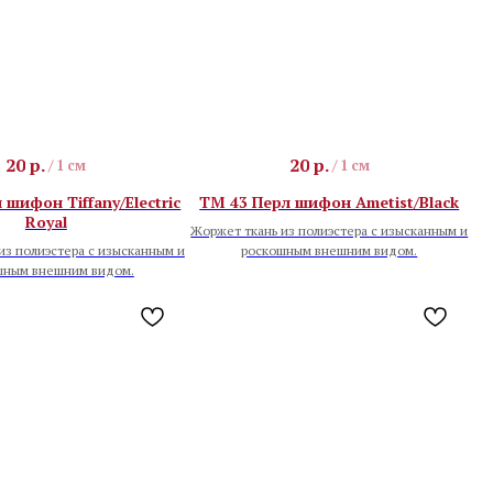
20
р.
20
р.
/
1 см
/
1 см
 шифон Tiffany/Electric
TM 43 Перл шифон Ametist/Black
Royal
Жоржет ткань из полиэстера с изысканным и
из полиэстера с изысканным и
роскошным внешним видом.
шным внешним видом.