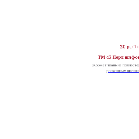
20
р.
/
1 
TM 43 Перл шифон
Жоржет ткань из полиэсте
роскошным внешн