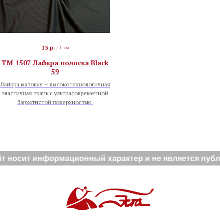
13
р.
/
1 см
TM 1507 Лайкра полоска Black
59
Лайкра матовая – высокотехнологичная
эластичная ткань с ультрасовременной
бархатистой поверхностью.
 носит информационный характер и не является публи