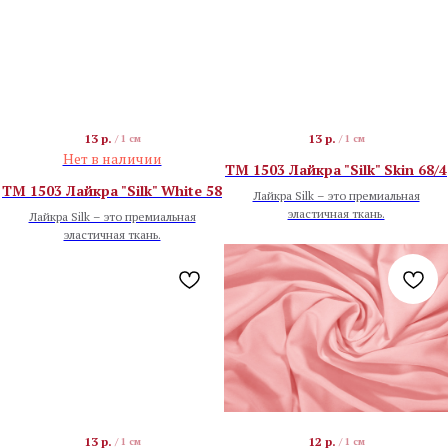
13
р.
13
р.
/
1 см
/
1 см
Нет в наличии
TM 1503 Лайкра "Silk" Skin 68/4
TM 1503 Лайкра "Silk" White 58
Лайкра Silk – это премиальная
эластичная ткань.
Лайкра Silk – это премиальная
эластичная ткань.
13
р.
12
р.
/
1 см
/
1 см