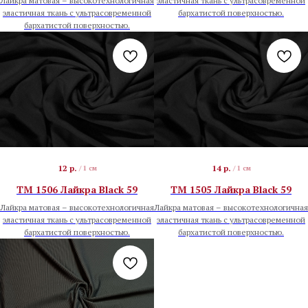
Лайкра матовая – высокотехнологичная
эластичная ткань с ультрасовременной
эластичная ткань с ультрасовременной
бархатистой поверхностью.
бархатистой поверхностью.
12
р.
14
р.
/
1 см
/
1 см
TM 1506 Лайкра Black 59
TM 1505 Лайкра Black 59
Лайкра матовая – высокотехнологичная
Лайкра матовая – высокотехнологичная
эластичная ткань с ультрасовременной
эластичная ткань с ультрасовременной
бархатистой поверхностью.
бархатистой поверхностью.