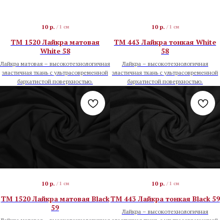
10
р.
10
р.
/
1 см
/
1 см
TM 1520 Лайкра матовая
TM 443 Лайкра тонкая White
White 58
58
Лайкра матовая – высокотехнологичная
Лайкра – высокотехнологичная
эластичная ткань с ультрасовременной
эластичная ткань с ультрасовременной
бархатистой поверхностью.
бархатистой поверхностью.
10
р.
10
р.
/
1 см
/
1 см
TM 1520 Лайкра матовая Black
TM 443 Лайкра тонкая Black 59
59
Лайкра – высокотехнологичная