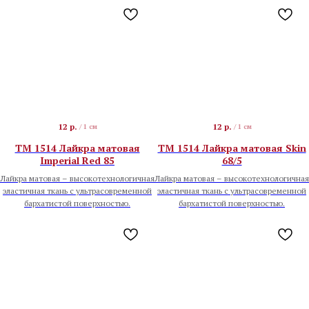
12
р.
12
р.
/
1 см
/
1 см
TM 1514 Лайкра матовая
TM 1514 Лайкра матовая Skin
Imperial Red 85
68/5
Лайкра матовая – высокотехнологичная
Лайкра матовая – высокотехнологичная
эластичная ткань с ультрасовременной
эластичная ткань с ультрасовременной
бархатистой поверхностью.
бархатистой поверхностью.