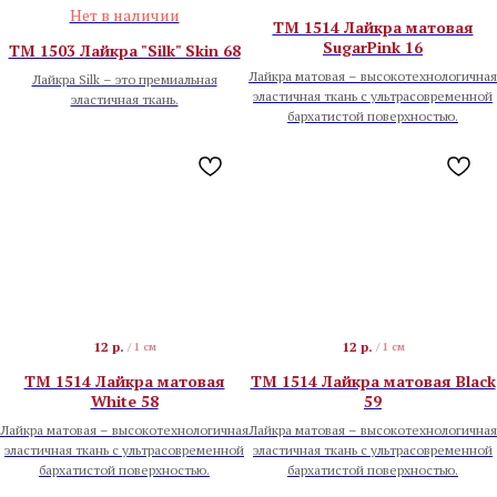
Нет в наличии
TM 1514 Лайкра матовая
SugarPink 16
TM 1503 Лайкра "Silk" Skin 68
Лайкра матовая – высокотехнологичная
Лайкра Silk – это премиальная
эластичная ткань с ультрасовременной
эластичная ткань.
бархатистой поверхностью.
12
р.
12
р.
/
1 см
/
1 см
TM 1514 Лайкра матовая
TM 1514 Лайкра матовая Black
White 58
59
Лайкра матовая – высокотехнологичная
Лайкра матовая – высокотехнологичная
эластичная ткань с ультрасовременной
эластичная ткань с ультрасовременной
бархатистой поверхностью.
бархатистой поверхностью.