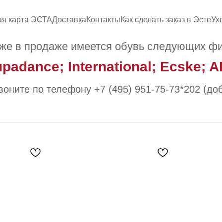
ая карта ЭСТА
Доставка
Контакты
Как сделать заказ в Эсте
Ух
же в продаже имеется обувь следующих ф
upadance; International; Ecske; 
воните по телефону +7 (495) 951-75-73*202 (доб