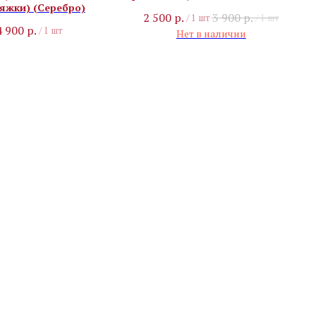
ряжки) (Серебро)
2 500
р.
3 900
р.
/
1 шт
/
1 шт
4 900
р.
/
1 шт
Нет в наличии