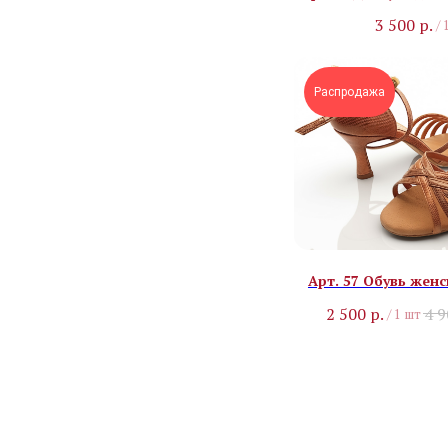
3 500
р.
/
Распродажа
Арт. 57 Обувь женс
2 500
р.
4 
/
1 шт