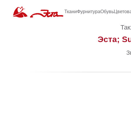
Ткани
Фурнитура
Обувь
Цветов
Так
Эста; S
З