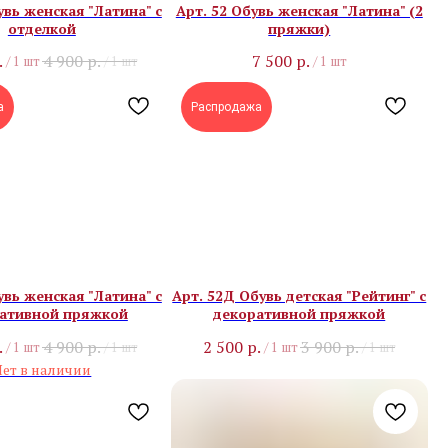
увь женская "Латина" с
Арт. 52 Обувь женская "Латина" (2
отделкой
пряжки)
.
4 900
р.
7 500
р.
/
1 шт
/
1 шт
/
1 шт
а
Распродажа
увь женская "Латина" с
Арт. 52Д Обувь детская "Рейтинг" с
ативной пряжкой
декоративной пряжкой
.
4 900
р.
2 500
р.
3 900
р.
/
1 шт
/
1 шт
/
1 шт
/
1 шт
ет в наличии