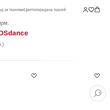
од за тканями
Цветопередача тканей
ирм:
ADSdance
.)