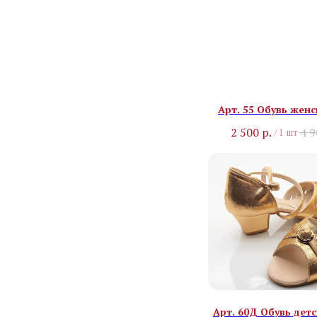
Арт. 55 Обувь женс
2 500
р.
4 
/
1 шт
Арт. 60Д Обувь детс