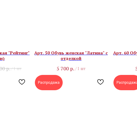
кая "Рейтинг"
Арт. 50 Обувь женская "Латина" с
Арт. 60 Об
и)
отделкой
900
р.
5 700
р.
/
1 шт
/
1 шт
Распродажа
Распродаж