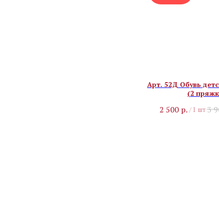
Арт. 52Д Обувь детс
(2 пряжк
2 500
р.
3 
/
1 шт