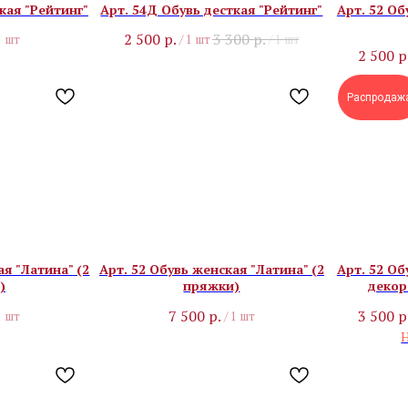
кая "Рейтинг"
Арт. 54Д Обувь десткая "Рейтинг"
Арт. 52 Об
2 500
р.
3 300
р.
1 шт
/
1 шт
/
1 шт
2 500
р
Распродаж
ая "Латина" (2
Арт. 52 Обувь женская "Латина" (2
Арт. 52 Об
)
пряжки)
декор
7 500
р.
3 500
р
1 шт
/
1 шт
Н