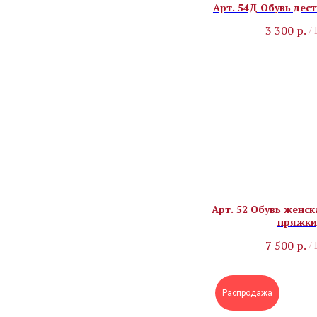
Арт. 54Д Обувь дест
3 300
р.
/
Арт. 52 Обувь женск
пряжки
7 500
р.
/
Распродажа