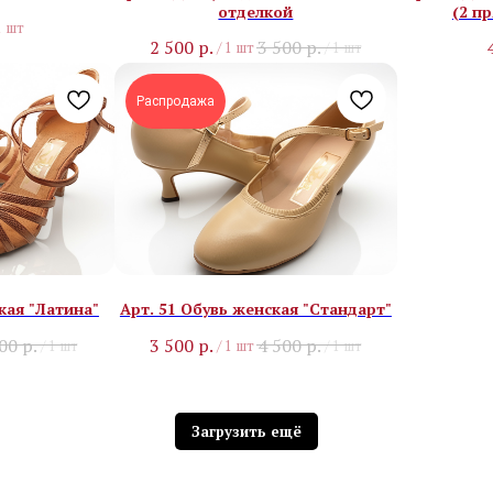
отделкой
(2 п
1 шт
2 500
р.
3 500
р.
/
1 шт
/
1 шт
Распродажа
кая "Латина"
Арт. 51 Обувь женская "Стандарт"
900
р.
3 500
р.
4 500
р.
/
1 шт
/
1 шт
/
1 шт
Загрузить ещё