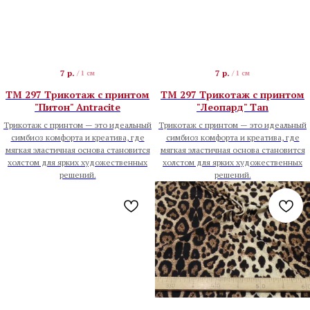
7
р.
7
р.
/
1 см
/
1 см
TM 297 Трикотаж с принтом
TM 297 Трикотаж с принтом
"Питон" Antracite
"Леопард" Tan
Трикотаж с принтом — это идеальный
Трикотаж с принтом — это идеальный
симбиоз комфорта и креатива, где
симбиоз комфорта и креатива, где
мягкая эластичная основа становится
мягкая эластичная основа становится
холстом для ярких художественных
холстом для ярких художественных
решений.
решений.