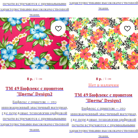
характеристиками высококачественной
печати встречаются с премиальными
ткани.
характеристиками высококачественной
ткани.
8
р.
8
р.
/
1 см
/
1 см
Нет в наличии
TM 49 Бифлекс с принтом
"Цветы" Design2
TM 49 Бифлекс с принтом
"Цветы" Design1
Бифлекс с принтом — это
инновационный эластичный материал,
Бифлекс с принтом — это
где передовые технологии цифровой
инновационный эластичный материал,
печати встречаются с премиальными
где передовые технологии цифровой
характеристиками высококачественной
печати встречаются с премиальными
ткани.
характеристиками высококачественной
ткани.