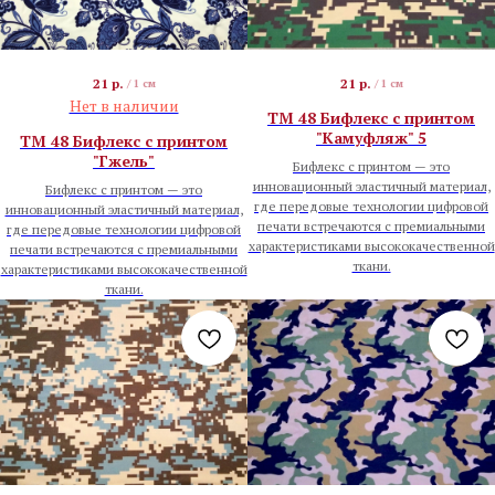
21
р.
21
р.
/
1 см
/
1 см
Нет в наличии
TM 48 Бифлекс с принтом
"Камуфляж" 5
TM 48 Бифлекс с принтом
"Гжель"
Бифлекс с принтом — это
инновационный эластичный материал,
Бифлекс с принтом — это
где передовые технологии цифровой
инновационный эластичный материал,
печати встречаются с премиальными
где передовые технологии цифровой
характеристиками высококачественной
печати встречаются с премиальными
ткани.
характеристиками высококачественной
ткани.