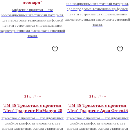
леопард"
инновационный эластичный материал,
где передовые технологии цифровой
Бифлекс с принтом — это
печати встречаются с премиальными
инновационный эластичный материал,
характеристиками высококачественной
где передовые технологии цифровой
ткани.
печати встречаются с премиальными
характеристиками высококачественной
ткани.
21
р.
21
р.
/
1 см
/
1 см
TM 48 Трикотаж с принтом
TM 48 Трикотаж с принтом
"Лео" Градиент FloMango 28
"Лео" Градиент Aqua Green43
Трикотаж с принтом — это идеальный
Трикотаж с принтом — это идеальный
симбиоз комфорта и креатива, где
симбиоз комфорта и креатива, где
мягкая эластичная основа становится
мягкая эластичная основа становится