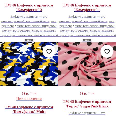
TM 48 Бифлекс с принтом
TM 48 Бифлекс с принтом
"Камуфляж" 2
"Камуфляж" 1
Бифлекс с принтом — это
Бифлекс с принтом — это
инновационный эластичный материал,
инновационный эластичный материал,
где передовые технологии цифровой
где передовые технологии цифровой
печати встречаются с премиальными
печати встречаются с премиальными
характеристиками высококачественной
характеристиками высококачественной
ткани.
ткани.
21
р.
21
р.
/
1 см
/
1 см
Нет в наличии
TM 48 Бифлекс с принтом
"Горох" SugarPink|Black
TM 48 Бифлекс с принтом
"Камуфляж" Multi
Бифлекс с принтом — это