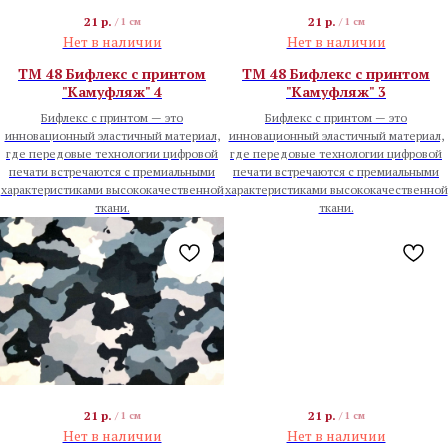
21
р.
21
р.
/
1 см
/
1 см
Нет в наличии
Нет в наличии
TM 48 Бифлекс с принтом
TM 48 Бифлекс с принтом
"Камуфляж" 4
"Камуфляж" 3
Бифлекс с принтом — это
Бифлекс с принтом — это
инновационный эластичный материал,
инновационный эластичный материал,
где передовые технологии цифровой
где передовые технологии цифровой
печати встречаются с премиальными
печати встречаются с премиальными
характеристиками высококачественной
характеристиками высококачественной
ткани.
ткани.
21
р.
21
р.
/
1 см
/
1 см
Нет в наличии
Нет в наличии