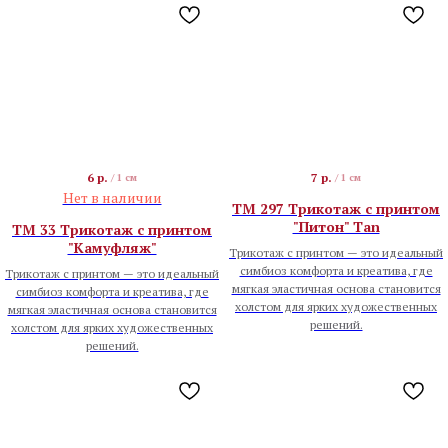
6
р.
7
р.
/
1 см
/
1 см
Нет в наличии
TM 297 Трикотаж с принтом
"Питон" Tan
TM 33 Трикотаж с принтом
"Камуфляж"
Трикотаж с принтом — это идеальный
симбиоз комфорта и креатива, где
Трикотаж с принтом — это идеальный
мягкая эластичная основа становится
симбиоз комфорта и креатива, где
холстом для ярких художественных
мягкая эластичная основа становится
решений.
холстом для ярких художественных
решений.