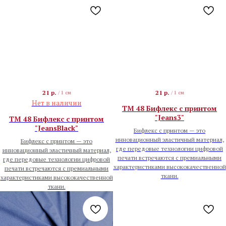
21
р.
21
р.
/
1 см
/
1 см
Нет в наличии
TM 48 Бифлекс с принтом
"Jeans3"
TM 48 Бифлекс с принтом
"JeansBlack"
Бифлекс с принтом — это
инновационный эластичный материал,
Бифлекс с принтом — это
где передовые технологии цифровой
инновационный эластичный материал,
печати встречаются с премиальными
где передовые технологии цифровой
характеристиками высококачественной
печати встречаются с премиальными
ткани.
характеристиками высококачественной
ткани.