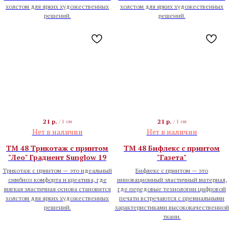
холстом для ярких художественных
холстом для ярких художественных
решений.
решений.
21
р.
21
р.
/
1 см
/
1 см
Нет в наличии
Нет в наличии
TM 48 Трикотаж с принтом
TM 48 Бифлекс с принтом
"Лео" Градиент Sunglow 19
"Газета"
Трикотаж с принтом — это идеальный
Бифлекс с принтом — это
симбиоз комфорта и креатива, где
инновационный эластичный материал,
мягкая эластичная основа становится
где передовые технологии цифровой
холстом для ярких художественных
печати встречаются с премиальными
решений.
характеристиками высококачественной
ткани.