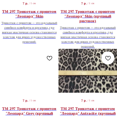
7
р.
7
р.
/
1 см
/
1 см
TM 297 Трикотаж с принтом
TM 297 Трикотаж с принтом
"Леопард" Skin
"Леопард" Skin (крупный
рисунок)
Трикотаж с принтом — это идеальный
симбиоз комфорта и креатива, где
Трикотаж с принтом — это идеальный
мягкая эластичная основа становится
симбиоз комфорта и креатива, где
холстом для ярких художественных
мягкая эластичная основа становится
решений.
холстом для ярких художественных
решений.
7
р.
7
р.
/
1 см
/
1 см
TM 297 Трикотаж с принтом
TM 297 Трикотаж с принтом
"Леопард" Grey (крупный
"Леопард" Antracite (крупный