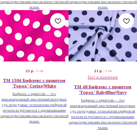
характеристиками высококачественной
характеристиками высококачественной
ткани.
ткани.
21
р.
21
р.
/
1 см
/
1 см
Нет в наличии
TM 1504 Бифлекс с принтом
"Горох" Cerise|White
TM 48 Бифлекс с принтом
"Горох" BabyBlue|Navy
Бифлекс с принтом — это
инновационный эластичный материал,
Бифлекс с принтом — это
где передовые технологии цифровой
инновационный эластичный материал,
печати встречаются с премиальными
где передовые технологии цифровой
характеристиками высококачественной
печати встречаются с премиальными
ткани.
характеристиками высококачественной
ткани.