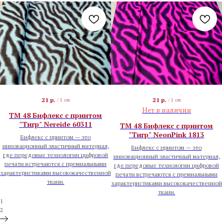
21
р.
21
р.
/
1 см
/
1 см
Нет в наличии
TM 48 Бифлекс с принтом
"Тигр" Nereide 60311
TM 48 Бифлекс с принтом
"Тигр" NeonPink 1813
Бифлекс с принтом — это
инновационный эластичный материал,
Бифлекс с принтом — это
где передовые технологии цифровой
инновационный эластичный материал,
печати встречаются с премиальными
где передовые технологии цифровой
характеристиками высококачественной
печати встречаются с премиальными
ткани.
характеристиками высококачественной
ткани.
1
2