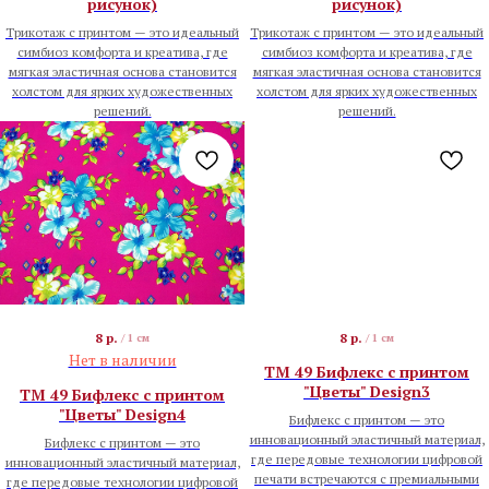
рисунок)
рисунок)
Трикотаж с принтом — это идеальный
Трикотаж с принтом — это идеальный
симбиоз комфорта и креатива, где
симбиоз комфорта и креатива, где
мягкая эластичная основа становится
мягкая эластичная основа становится
холстом для ярких художественных
холстом для ярких художественных
решений.
решений.
8
р.
8
р.
/
1 см
/
1 см
Нет в наличии
TM 49 Бифлекс с принтом
"Цветы" Design3
TM 49 Бифлекс с принтом
"Цветы" Design4
Бифлекс с принтом — это
инновационный эластичный материал,
Бифлекс с принтом — это
где передовые технологии цифровой
инновационный эластичный материал,
печати встречаются с премиальными
где передовые технологии цифровой