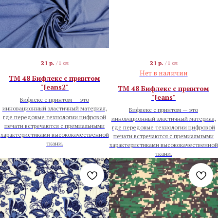
21
р.
21
р.
/
1 см
/
1 см
Нет в наличии
TM 48 Бифлекс с принтом
"Jeans2"
TM 48 Бифлекс с принтом
"Jeans"
Бифлекс с принтом — это
инновационный эластичный материал,
Бифлекс с принтом — это
где передовые технологии цифровой
инновационный эластичный материал,
печати встречаются с премиальными
где передовые технологии цифровой
характеристиками высококачественной
печати встречаются с премиальными
ткани.
характеристиками высококачественной
ткани.