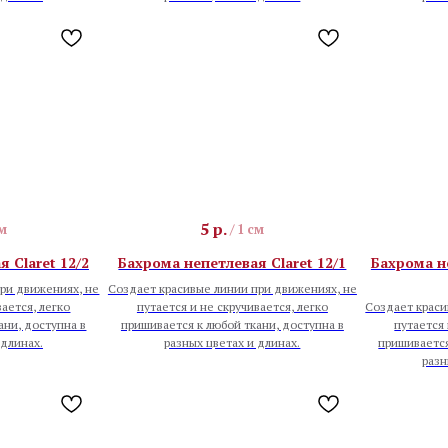
5
р.
см
/
1 см
 Claret 12/2
Бахрома непетлевая Claret 12/1
Бахрома н
ри движениях, не
Создает красивые линии при движениях, не
вается, легко
путается и не скручивается, легко
Создает краси
ани, доступна в
пришивается к любой ткани, доступна в
путается 
 длинах.
разных цветах и длинах.
пришивается
разн