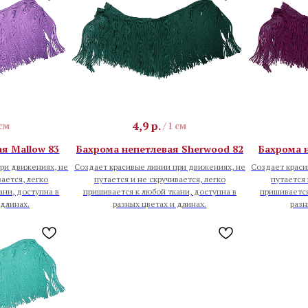
4,9
р.
 см
/
1 см
я Mallow 83
Бахрома непетлевая Sherwood 82
Бахрома н
ри движениях, не
Создает красивые линии при движениях, не
Создает краси
вается, легко
путается и не скручивается, легко
путается 
ани, доступна в
пришивается к любой ткани, доступна в
пришивается
 длинах.
разных цветах и длинах.
разн