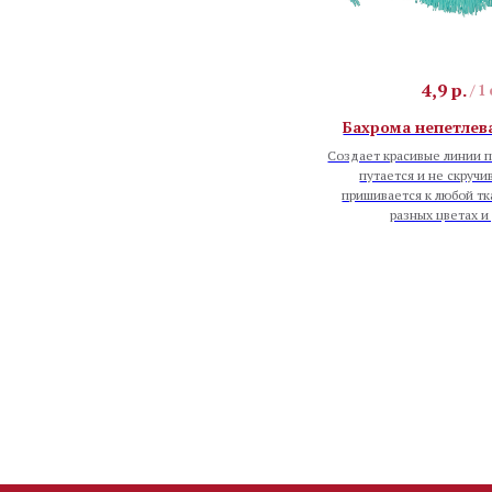
4,9
р.
/
1
Бахрома непетлева
Создает красивые линии п
путается и не скручи
пришивается к любой тк
разных цветах и