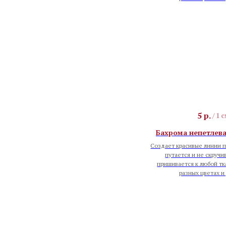
5
р.
/
1 
Бахрома непетлевая
Создает красивые линии п
путается и не скручи
пришивается к любой тк
разных цветах и