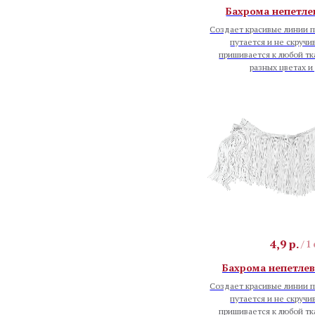
Бахрома непетлев
Создает красивые линии п
путается и не скручи
пришивается к любой тк
разных цветах и
4,9
р.
/
1
Бахрома непетлев
Создает красивые линии п
путается и не скручи
пришивается к любой тк