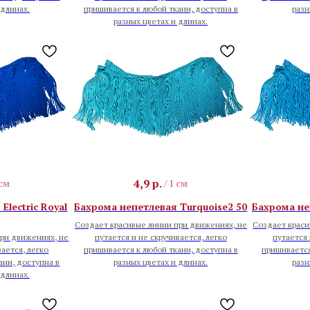
 длинах.
пришивается к любой ткани, доступна в
разн
разных цветах и длинах.
4,9
р.
 см
/
1 см
Electric Royal
Бахрома непетлевая Turquoise2 50
Бахрома не
Создает красивые линии при движениях, не
Создает краси
ри движениях, не
путается и не скручивается, легко
путается 
вается, легко
пришивается к любой ткани, доступна в
пришивается
ани, доступна в
разных цветах и длинах.
разн
 длинах.