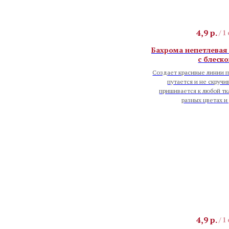
4,9
р.
/
1
Бахрома непетлевая 
с блеск
Создает красивые линии п
путается и не скручи
пришивается к любой тк
разных цветах и
4,9
р.
/
1