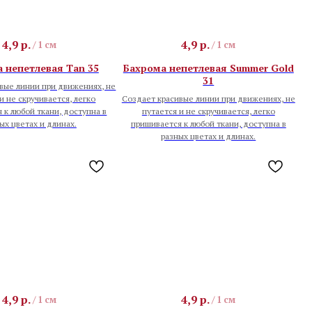
4,9
р.
4,9
р.
/
1 см
/
1 см
 непетлевая Tan 35
Бахрома непетлевая Summer Gold
31
вые линии при движениях, не
и не скручивается, легко
Создает красивые линии при движениях, не
 к любой ткани, доступна в
путается и не скручивается, легко
ых цветах и длинах.
пришивается к любой ткани, доступна в
разных цветах и длинах.
4,9
р.
4,9
р.
/
1 см
/
1 см