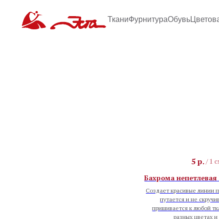
Ткани
Фурнитура
Обувь
Цветов
5
р.
/
1 
Бахрома непетлевая 
Создает красивые линии п
путается и не скручи
пришивается к любой тк
разных цветах и