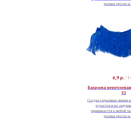
разных цветах и
4,9
р.
/
1
Бахрома непетлевая 
53
Создает красивые линии п
путается и не скручи
пришивается к любой тк
разных цветах и