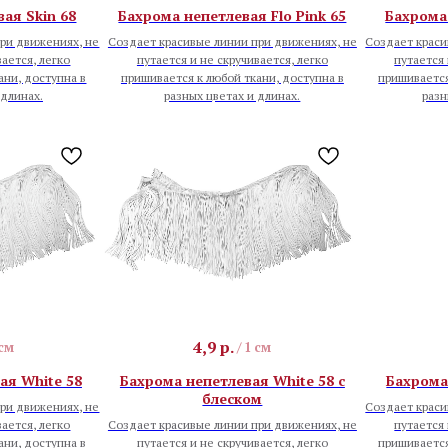
ая Skin 68
Бахрома непетлевая Flo Pink 65
Бахрома 
ри движениях, не
Создает красивые линии при движениях, не
Создает краси
вается, легко
путается и не скручивается, легко
путается 
ани, доступна в
пришивается к любой ткани, доступна в
пришивается
 длинах.
разных цветах и длинах.
разн
4,9
р.
 см
/
1 см
ая White 58
Бахрома непетлевая White 58 с
Бахрома
блеском
ри движениях, не
Создает краси
вается, легко
Создает красивые линии при движениях, не
путается 
ани, доступна в
путается и не скручивается, легко
пришивается