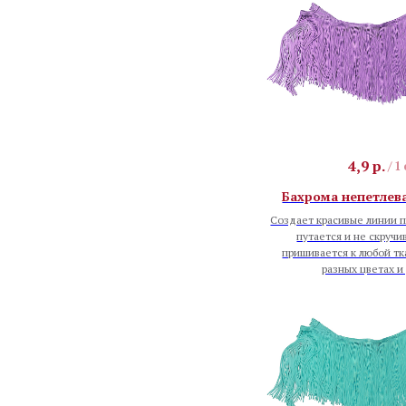
4,9
р.
/
1
Бахрома непетлева
Создает красивые линии п
путается и не скручи
пришивается к любой тк
разных цветах и