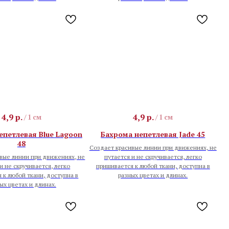
4,9
р.
4,9
р.
/
1 см
/
1 см
епетлевая Blue Lagoon
Бахрома непетлевая Jade 45
48
Создает красивые линии при движениях, не
вые линии при движениях, не
путается и не скручивается, легко
и не скручивается, легко
пришивается к любой ткани, доступна в
 к любой ткани, доступна в
разных цветах и длинах.
ых цветах и длинах.