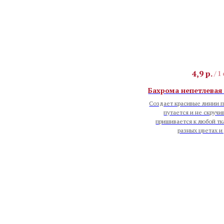
4,9
р.
/
1
Бахрома непетлевая 
Создает красивые линии п
путается и не скручи
пришивается к любой тк
разных цветах и