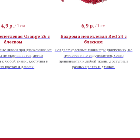
4,9
р.
6,9
р.
/
1 см
/
1 см
епетлевая Orange 26 с
Бахрома непетлевая Red 24 с
блеском
блеском
вые линии при движениях, не
Создает красивые линии при движениях, не
и не скручивается, легко
путается и не скручивается, легко
 к любой ткани, доступна в
пришивается к любой ткани, доступна в
ых цветах и длинах.
разных цветах и длинах.