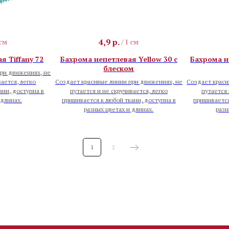
4,9
р.
 см
/
1 см
я Tiffany 72
Бахрома непетлевая Yellow 30 с
Бахрома н
блеском
ри движениях, не
вается, легко
Создает красивые линии при движениях, не
Создает краси
ани, доступна в
путается и не скручивается, легко
путается 
 длинах.
пришивается к любой ткани, доступна в
пришивается
разных цветах и длинах.
разн
1
2