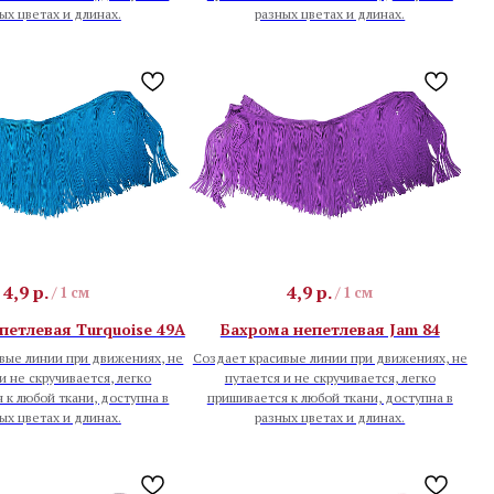
ых цветах и длинах.
разных цветах и длинах.
4,9
р.
4,9
р.
/
1 см
/
1 см
петлевая Turquoise 49A
Бахрома непетлевая Jam 84
вые линии при движениях, не
Создает красивые линии при движениях, не
и не скручивается, легко
путается и не скручивается, легко
 к любой ткани, доступна в
пришивается к любой ткани, доступна в
ых цветах и длинах.
разных цветах и длинах.