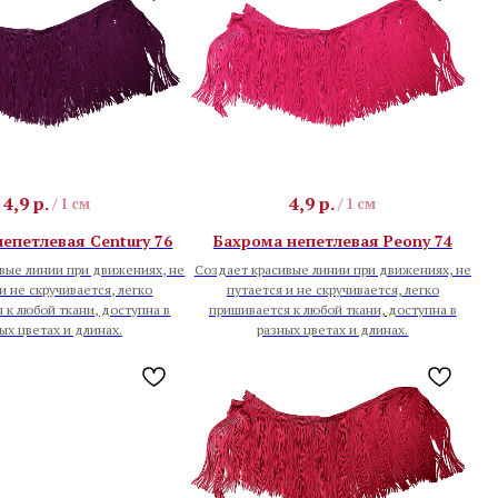
4,9
р.
4,9
р.
/
1 см
/
1 см
епетлевая Century 76
Бахрома непетлевая Peony 74
вые линии при движениях, не
Создает красивые линии при движениях, не
и не скручивается, легко
путается и не скручивается, легко
 к любой ткани, доступна в
пришивается к любой ткани, доступна в
ых цветах и длинах.
разных цветах и длинах.