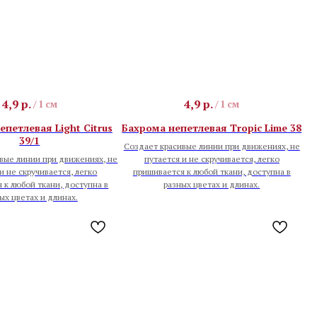
4,9
р.
4,9
р.
/
1 см
/
1 см
епетлевая Light Citrus
Бахрома непетлевая Tropic Lime 38
39/1
Создает красивые линии при движениях, не
вые линии при движениях, не
путается и не скручивается, легко
и не скручивается, легко
пришивается к любой ткани, доступна в
 к любой ткани, доступна в
разных цветах и длинах.
ых цветах и длинах.