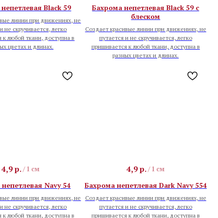
непетлевая Black 59
Бахрома непетлевая Black 59 с
блеском
вые линии при движениях, не
и не скручивается, легко
Создает красивые линии при движениях, не
 к любой ткани, доступна в
путается и не скручивается, легко
ых цветах и длинах.
пришивается к любой ткани, доступна в
разных цветах и длинах.
4,9
р.
4,9
р.
/
1 см
/
1 см
 непетлевая Navy 54
Бахрома непетлевая Dark Navy 554
вые линии при движениях, не
Создает красивые линии при движениях, не
и не скручивается, легко
путается и не скручивается, легко
 к любой ткани, доступна в
пришивается к любой ткани, доступна в