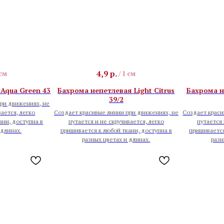
4,9
р.
 см
/
1 см
Aqua Green 43
Бахрома непетлевая Light Citrus
Бахрома н
39/2
ри движениях, не
вается, легко
Создает красивые линии при движениях, не
Создает краси
ани, доступна в
путается и не скручивается, легко
путается 
 длинах.
пришивается к любой ткани, доступна в
пришивается
разных цветах и длинах.
разн