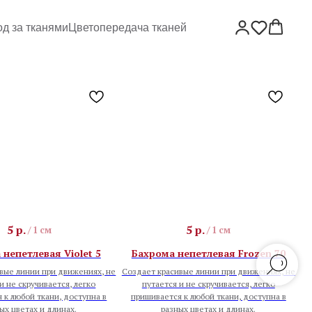
од за тканями
Цветопередача тканей
5
р.
5
р.
/
1 см
/
1 см
непетлевая Violet 5
Бахрома непетлевая Frozen 70
вые линии при движениях, не
Создает красивые линии при движениях, не
и не скручивается, легко
путается и не скручивается, легко
 к любой ткани, доступна в
пришивается к любой ткани, доступна в
ых цветах и длинах.
разных цветах и длинах.