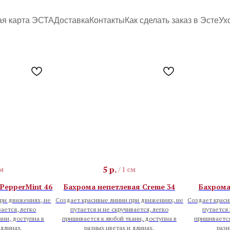
ая карта ЭСТА
Доставка
Контакты
Как сделать заказ в Эсте
Ух
5
р.
см
/
1 см
PepperMint 46
Бахрома непетлевая Creme 34
Бахрома 
ри движениях, не
Создает красивые линии при движениях, не
Создает краси
вается, легко
путается и не скручивается, легко
путается 
ани, доступна в
пришивается к любой ткани, доступна в
пришивается
 длинах.
разных цветах и длинах.
разн