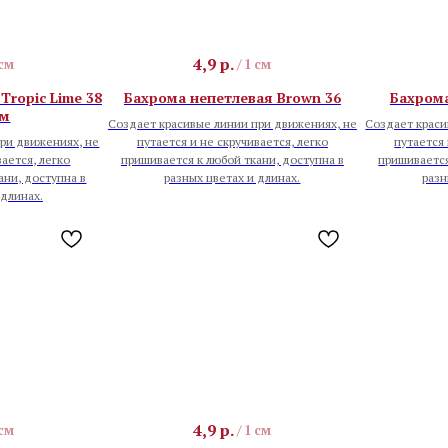
4,9
р.
 см
/
1 см
Tropic Lime 38
Бахрома непетлевая Brown 36
Бахрома
ом
Создает красивые линии при движениях, не
Создает краси
ри движениях, не
путается и не скручивается, легко
путается 
вается, легко
пришивается к любой ткани, доступна в
пришивается
ани, доступна в
разных цветах и длинах.
разн
 длинах.
4,9
р.
 см
/
1 см