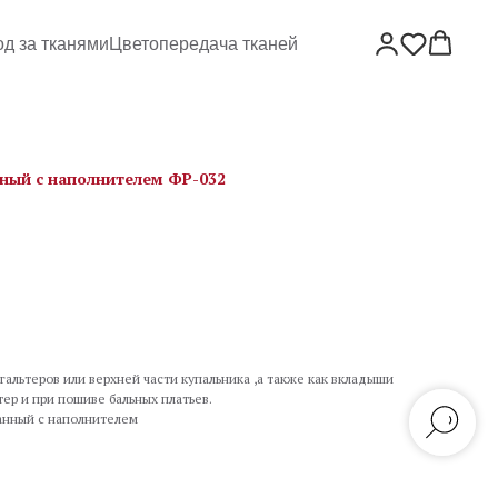
од за тканями
Цветопередача тканей
ный с наполнителем ФР-032
альтеров или верхней части купальника ,а также как вкладыши
тер и при пошиве бальных платьев.
анный с наполнителем