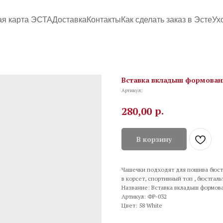
ая карта ЭСТА
Доставка
Контакты
Как сделать заказ в Эсте
Ух
Вставка вкладыш формован
Артикул:
р.
280,00
В корзину
Чашечки подходят для пошива бюстг
в корсет, спортивный топ , бюстгаль
Название: Вставка вкладыш формов
Артикул: ФР-032
Цвет: 58 White