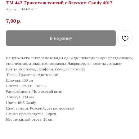
TM 442 Трикотаж тонкий с блеском Candy 4013
Артикул:
TM 442.4013
7,00
р.
В корзину
Из трикотажа шьют разные виды одежды: повседневную, праздничную,
спортивную, домашнюю, верхнюю. Например, из полотна создают
платья, костюмы, сарафаны, юбки, из плотных
Ткань: Трикотаж однотонный
Ширина: 150 см
Состав: 92% PE - 8% EL
Растяжимость: По долевой нити
Артикул: TM 442
Цвет: 4013 Candy
Цвет группы: Розовый, светло-розовый
Страна производства: Корея
Минимальный отрез: 20 см.