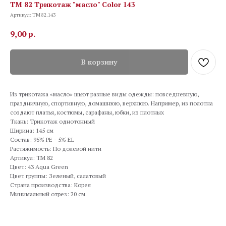
TM 82 Трикотаж "масло" Color 143
Артикул:
TM 82.143
9,00
р.
В корзину
Из трикотажа «масло» шьют разные виды одежды: повседневную,
праздничную, спортивную, домашнюю, верхнюю. Например, из полотна
создают платья, костюмы, сарафаны, юбки, из плотных
Ткань: Трикотаж однотонный
Ширина: 145 см
Состав: 95% PE - 5% EL
Растяжимость: По долевой нити
Артикул: TM 82
Цвет: 43 Aqua Green
Цвет группы: Зеленый, салатовый
Страна производства: Корея
Минимальный отрез: 20 см.