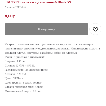
TM 751Трикотаж однотонный Black 59
Артикул:
TM 751.59
8,00
р.
В корзину
Из трикотажа «масло» шьют разные виды одежды: повседневную,
праздничную, спортивную, домашнюю, верхнюю. Например, из полотна
создают платья, костюмы, сарафаны, юбки, из плотных
Ткань: Трикотаж однотонный
Ширина: 150 см
Состав: 92% PE - 8% EL
Растяжимость: По долевой нити
Артикул: TM 751
Цвет: 59 Black
Цвет группы: Белый, черный
Страна производства: Корея
Минимальный отрез: 20 см.