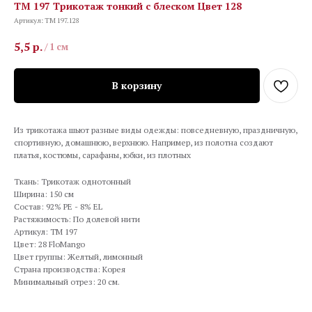
TM 197 Трикотаж тонкий с блеском Цвет 128
Артикул:
TM 197.128
5,5
р.
/
1 см
В корзину
Из трикотажа шьют разные виды одежды: повседневную, праздничную,
спортивную, домашнюю, верхнюю. Например, из полотна создают
платья, костюмы, сарафаны, юбки, из плотных
Ткань: Трикотаж однотонный
Ширина: 150 см
Состав: 92% PE - 8% EL
Растяжимость: По долевой нити
Артикул: TM 197
Цвет: 28 FloMango
Цвет группы: Желтый, лимонный
Страна производства: Корея
Минимальный отрез: 20 см.