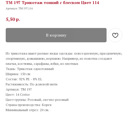
TM 197 Трикотаж тонкий с блеском Цвет 114
Артикул:
TM 197.114
5,50
р.
В корзину
Из трикотажа шьют разные виды одежды: повседневную, праздничную,
спортивную, домашнюю, верхнюю. Например, из полотна создают
платья, костюмы, сарафаны, юбки, из плотных
Ткань: Трикотаж однотонный
Ширина: 150 см
Состав: 92% PE - 8% EL
Растяжимость: По долевой нити
Артикул: TM 197
Цвет: 14 Cerise
Цвет группы: Розовый, светло-розовый
Страна производства: Корея
Минимальный отрез: 20 см.