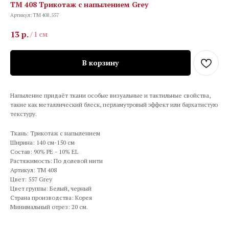
TM 408 Трикотаж с напылением Grey
Артикул:
TM 408.557
13
р.
/
1 см
В корзину
Напыление придаёт ткани особые визуальные и тактильные свойства,
такие как металлический блеск, перламутровый эффект или бархатистую
текстуру.
Ткань: Трикотаж с напылением
Ширина: 140 см-150 см
Состав: 90% PE - 10% EL
Растяжимость: По долевой нити
Артикул: TM 408
Цвет: 557 Grey
Цвет группы: Белый, черный
Страна производства: Корея
Минимальный отрез: 20 см.