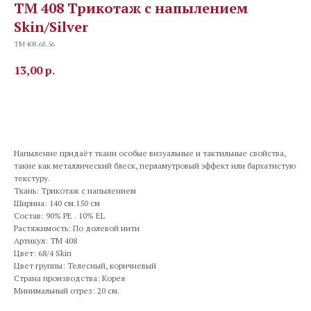
TM 408 Трикотаж с напылением
Skin/Silver
TM 408.68.56
13,00
р.
В корзину
Напыление придаёт ткани особые визуальные и тактильные свойства,
такие как металлический блеск, перламутровый эффект или бархатистую
текстуру.
Ткань: Трикотаж с напылением
Ширина: 140 см.150 см
Состав: 90% PE . 10% EL
Растяжимость: По долевой нити
Артикул: TM 408
Цвет: 68/4 Skin
Цвет группы: Телесный, коричневый
Страна производства: Корея
Минимальный отрез: 20 см.