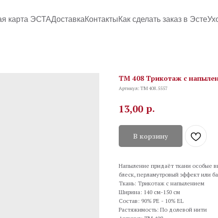
ая карта ЭСТА
Доставка
Контакты
Как сделать заказ в Эсте
Ух
TM 408 Трикотаж с напылен
Артикул:
TM 408.5557
р.
13,00
В корзину
Напыление придаёт ткани особые ви
блеск, перламутровый эффект или ба
Ткань: Трикотаж с напылением
Ширина: 140 см-150 см
Состав: 90% PE - 10% EL
Растяжимость: По долевой нити