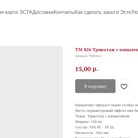
ая карта ЭСТА
Доставка
Контакты
Как сделать заказ в Эсте
Ух
TM 826 Трикотаж с напылен
Артикул:
TM 826.6
р.
15,00
В корзину
Напыление придаёт ткани особые ви
блеск, перламутровый эффект или ба
Ткань: Трикотаж с напылением
Ширина: 150 см
Состав: 95% PE - 5% EL
Плотность: 160 г/м2