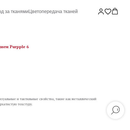
од за тканями
Цветопередача тканей
ием Purpple 6
зуальные и тактильные свойства, такие как металлический
рхатистую текстуру.