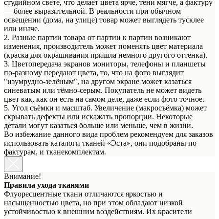
студийном свете, что делает цвета ярче, тени мягче, а фактуру
— более выразительной. В реальности при обычном
освещении (дома, на улице) товар может выглядеть тусклее
или иначе.
2. Разные партии товара от партии к партии возникают
изменения, производитель может поменять цвет материала
(краска для окрашивания пришла немного другого оттенка).
3. Цветопередача экранов мониторы, телефоны и планшеты
по-разному передают цвета, то, что на фото выглядит
"изумрудно-зелёным", на другом экране может казаться
синеватым или тёмно-серым. Покупатель не может видеть
цвет как, как он есть на самом деле, даже если фото точное.
5. Угол съёмки и масштаб. Увеличение (макросъёмка) может
скрывать дефекты или искажать пропорции. Некоторые
детали могут казаться больше или меньше, чем в жизни.
Во избежание данного вида проблем рекомендуем для заказов
использовать каталоги тканей «Эста», они подобраны по
фактурам, и тканекомплектам.
Внимание!
Правила ухода тканями
Флуоресцентные ткани отличаются яркостью и
насыщенностью цвета, но при этом обладают низкой
устойчивостью к внешним воздействиям. Их красители