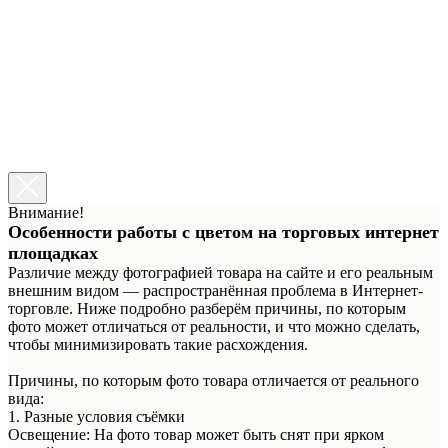
Установка галочки означает, что вы ознакомлены с
информацией о возможном расхождении цвета изображения
товара на сайте с его реальным цветом.
Ознакомиться →
Уход за тканями
Установка галочки означает, что вы ознакомлены с
информацией об уходе за флуоресцентными тканями.
Ознакомиться →
Сделать заказ
Внимание!
Особенности работы с цветом на торговых интернет
площадках
Различие между фотографией товара на сайте и его реальным
внешним видом — распространённая проблема в Интернет-
торговле. Ниже подробно разберём причины, по которым
фото может отличаться от реальности, и что можно сделать,
чтобы минимизировать такие расхождения.
Причины, по которым фото товара отличается от реального
вида:
1. Разные условия съёмки
Освещение: На фото товар может быть снят при ярком