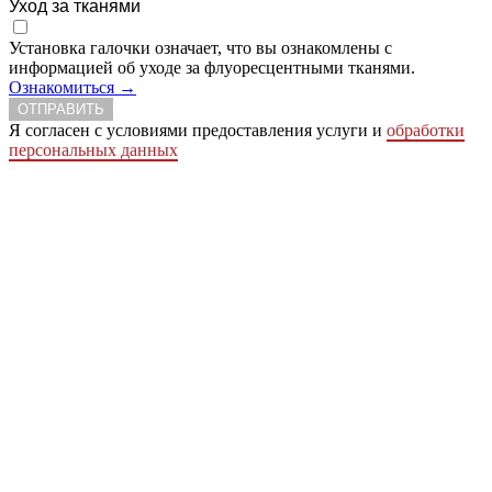
Уход за тканями
Установка галочки означает, что вы ознакомлены с
информацией об уходе за флуоресцентными тканями.
Ознакомиться →
ОТПРАВИТЬ
Я согласен с условиями предоставления услуги и
обработки
персональных данных
Сделать заказ
Заказ простая письменная форма
Ваше имя
Ваше отчество
Ваша фамилия
Телефон
Ваш e-mail
Город
Адрес