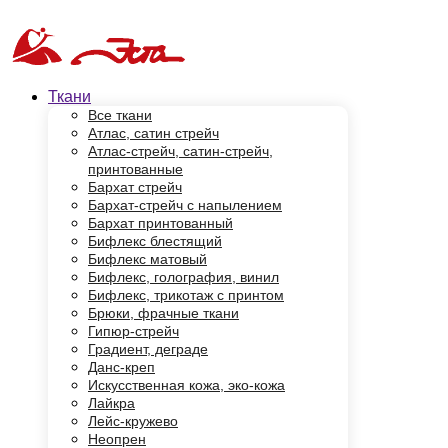
Ткани
Все ткани
Атлас, сатин стрейч
Атлас-стрейч, сатин-стрейч,
принтованные
Бархат стрейч
Бархат-стрейч с напылением
Бархат принтованный
Бифлекс блестящий
Бифлекс матовый
Бифлекс, голография, винил
Бифлекс, трикотаж с принтом
Брюки, фрачные ткани
Гипюр-стрейч
Градиент, деграде
Данс-креп
Искусственная кожа, эко-кожа
Лайкра
Лейс-кружево
Неопрен