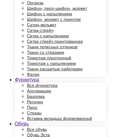
Органза
Шифон, перл-шифон, жоржет
Шифон с напылением
Шифон, жоржет с принтом
Сатин-вельвет
Сетка-стрейч
Сетка с напылением
Сетка стрейч принтованная
Ткани телесных оттенков
Ткани со стразами
Трикотаж однотонный
Трикотаж с напылением
Ткани расшитые пайетками
Фатин
Фурнитура
Вся фурнитура
Аппликации
Бахрома
Регилин
Перо
Стразы
Вставка-вкладыш формованный
Обувь
Вся обувь
Обувь Эста