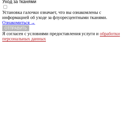
Уход за тканями
Установка галочки означает, что вы ознакомлены с
информацией об уходе за флуоресцентными тканями.
Ознакомиться →
ОТПРАВИТЬ
Я согласен с условиями предоставления услуги и
обработки
персональных данных
Сделать заказ
Заказ простая письменная форма
Ваше имя
Ваше отчество
Ваша фамилия
Телефон
Ваш e-mail
Город
Адрес