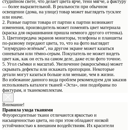
студийном свете, что делает цвета ярче, тени мягче, а фактуру
— более выразительной. В реальности при обычном
освещении (дома, на улице) товар может выглядеть тусклее
или иначе.
2. Разные партии товара от партии к партии возникают
изменения, производитель может поменять цвет материала
(краска для окрашивания пришла немного другого оттенка).
3. Цветопередача экранов мониторы, телефоны и планшеты
по-разному передают цвета, то, что на фото выглядит
"изумрудно-зелёным", на другом экране может казаться
синеватым или тёмно-серым. Покупатель не может видеть
цвет как, как он есть на самом деле, даже если фото точное.
5. Угол съёмки и масштаб. Увеличение (макросъёмка) может
скрывать дефекты или искажать пропорции. Некоторые
детали могут казаться больше или меньше, чем в жизни.
Во избежание данного вида проблем рекомендуем для заказов
использовать каталоги тканей «Эста», они подобраны по
фактурам, и тканекомплектам.
Внимание!
Правила ухода тканями
Флуоресцентные ткани отличаются яркостью и
насыщенностью цвета, но при этом обладают низкой
устойчивостью к внешним воздействиям. Их красители