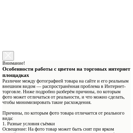
Установка галочки означает, что вы ознакомлены с
информацией о возможном расхождении цвета изображения
товара на сайте с его реальным цветом.
Ознакомиться →
Уход за тканями
Установка галочки означает, что вы ознакомлены с
информацией об уходе за флуоресцентными тканями.
Ознакомиться →
Сделать заказ
Внимание!
Особенности работы с цветом на торговых интернет
площадках
Различие между фотографией товара на сайте и его реальным
внешним видом — распространённая проблема в Интернет-
торговле. Ниже подробно разберём причины, по которым
фото может отличаться от реальности, и что можно сделать,
чтобы минимизировать такие расхождения.
Причины, по которым фото товара отличается от реального
вида:
1. Разные условия съёмки
Освещение: На фото товар может быть снят при ярком