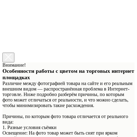
Установка галочки означает, что вы ознакомлены с
информацией о возможном расхождении цвета изображения
товара на сайте с его реальным цветом.
Ознакомиться →
Уход за тканями
Установка галочки означает, что вы ознакомлены с
информацией об уходе за флуоресцентными тканями.
Ознакомиться →
Сделать заказ
Внимание!
Особенности работы с цветом на торговых интернет
площадках
Различие между фотографией товара на сайте и его реальным
внешним видом — распространённая проблема в Интернет-
торговле. Ниже подробно разберём причины, по которым
фото может отличаться от реальности, и что можно сделать,
чтобы минимизировать такие расхождения.
Причины, по которым фото товара отличается от реального
вида:
1. Разные условия съёмки
Освещение: На фото товар может быть снят при ярком