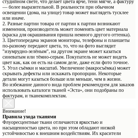
студийном свете, что делает цвета ярче, тени мягче, а фактуру
— более выразительной. В реальности при обычном
освещении (дома, на улице) товар может выглядеть тусклее
или иначе.
2. Разные партии товара от партии к партии возникают
изменения, производитель может поменять цвет материала
(краска для окрашивания пришла немного другого оттенка).
3. Цветопередача экранов мониторы, телефоны и планшеты
по-разному передают цвета, то, что на фото выглядит
"изумрудно-зелёным", на другом экране может казаться
синеватым или тёмно-серым. Покупатель не может видеть
цвет как, как он есть на самом деле, даже если фото точное.
5. Угол съёмки и масштаб. Увеличение (макросъёмка) может
скрывать дефекты или искажать пропорции. Некоторые
детали могут казаться больше или меньше, чем в жизни.
Во избежание данного вида проблем рекомендуем для заказов
использовать каталоги тканей «Эста», они подобраны по
фактурам, и тканекомплектам.
Внимание!
Правила ухода тканями
Флуоресцентные ткани отличаются яркостью и
насыщенностью цвета, но при этом обладают низкой
устойчивостью к внешним воздействиям. Их красители