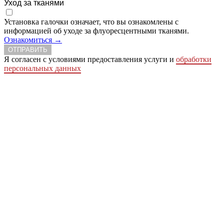
Уход за тканями
Установка галочки означает, что вы ознакомлены с
информацией об уходе за флуоресцентными тканями.
Ознакомиться →
ОТПРАВИТЬ
Я согласен с условиями предоставления услуги и
обработки
персональных данных
Сделать заказ
Заказ простая письменная форма
Ваше имя
Ваше отчество
Ваша фамилия
Телефон
Ваш e-mail
Город
Адрес