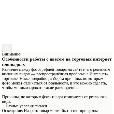
Установка галочки означает, что вы ознакомлены с
информацией о возможном расхождении цвета изображения
товара на сайте с его реальным цветом.
Ознакомиться →
Уход за тканями
Установка галочки означает, что вы ознакомлены с
информацией об уходе за флуоресцентными тканями.
Ознакомиться →
Сделать заказ
Внимание!
Особенности работы с цветом на торговых интернет
площадках
Различие между фотографией товара на сайте и его реальным
внешним видом — распространённая проблема в Интернет-
торговле. Ниже подробно разберём причины, по которым
фото может отличаться от реальности, и что можно сделать,
чтобы минимизировать такие расхождения.
Причины, по которым фото товара отличается от реального
вида:
1. Разные условия съёмки
Освещение: На фото товар может быть снят при ярком