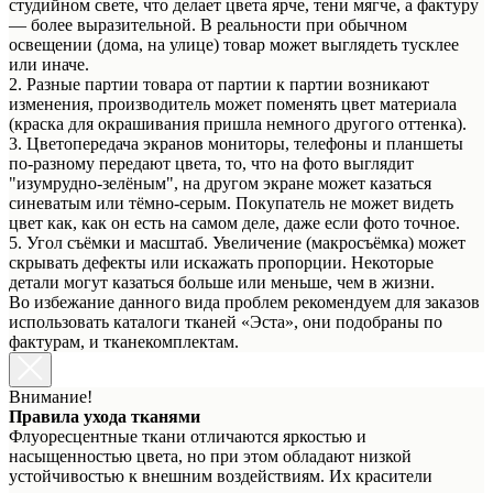
студийном свете, что делает цвета ярче, тени мягче, а фактуру
— более выразительной. В реальности при обычном
освещении (дома, на улице) товар может выглядеть тусклее
или иначе.
2. Разные партии товара от партии к партии возникают
изменения, производитель может поменять цвет материала
(краска для окрашивания пришла немного другого оттенка).
3. Цветопередача экранов мониторы, телефоны и планшеты
по-разному передают цвета, то, что на фото выглядит
"изумрудно-зелёным", на другом экране может казаться
синеватым или тёмно-серым. Покупатель не может видеть
цвет как, как он есть на самом деле, даже если фото точное.
5. Угол съёмки и масштаб. Увеличение (макросъёмка) может
скрывать дефекты или искажать пропорции. Некоторые
детали могут казаться больше или меньше, чем в жизни.
Во избежание данного вида проблем рекомендуем для заказов
использовать каталоги тканей «Эста», они подобраны по
фактурам, и тканекомплектам.
Внимание!
Правила ухода тканями
Флуоресцентные ткани отличаются яркостью и
насыщенностью цвета, но при этом обладают низкой
устойчивостью к внешним воздействиям. Их красители