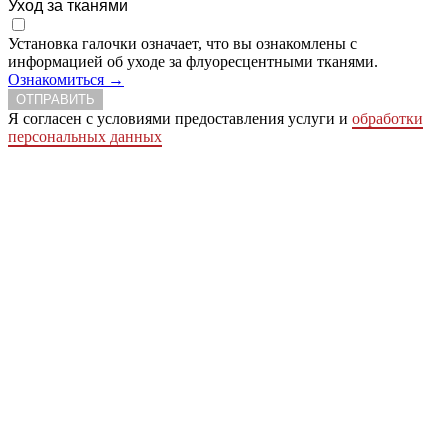
Уход за тканями
Установка галочки означает, что вы ознакомлены с
информацией об уходе за флуоресцентными тканями.
Ознакомиться →
ОТПРАВИТЬ
Я согласен с условиями предоставления услуги и
обработки
персональных данных
Сделать заказ
Заказ простая письменная форма
Ваше имя
Ваше отчество
Ваша фамилия
Телефон
Ваш e-mail
Город
Адрес