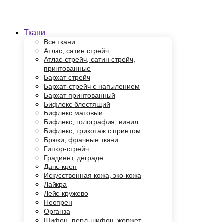
Ткани
Все ткани
Атлас, сатин стрейч
Атлас-стрейч, сатин-стрейч,
принтованные
Бархат стрейч
Бархат-стрейч с напылением
Бархат принтованный
Бифлекс блестящий
Бифлекс матовый
Бифлекс, голография, винил
Бифлекс, трикотаж с принтом
Брюки, фрачные ткани
Гипюр-стрейч
Градиент, деграде
Данс-креп
Искусственная кожа, эко-кожа
Лайкра
Лейс-кружево
Неопрен
Органза
Шифон, перл-шифон, жоржет