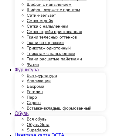
Шифон с напылением
Шифон, жоржет с принтом
Сатин-вельвет
Сетка-стрейч
Сетка с напылением
Сетка стрейч принтованная
Ткани телесных оттенков
Ткани со стразами
Трикотаж однотонный
Трикотаж с напылением
Ткани расшитые пайетками
Фатин
Фурнитура
Вся фурнитура
Аппликации
Бахрома
Регилин
Перо
Стразы
Вставка-вкладыш формованный
Обувь
Вся обувь
Обувь Эста
Supadance
Цветовая карта ЭСТА