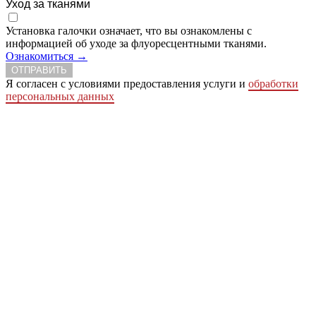
Уход за тканями
Установка галочки означает, что вы ознакомлены с
информацией об уходе за флуоресцентными тканями.
Ознакомиться →
ОТПРАВИТЬ
Я согласен с условиями предоставления услуги и
обработки
персональных данных
Сделать заказ
Заказ простая письменная форма
Ваше имя
Ваше отчество
Ваша фамилия
Телефон
Ваш e-mail
Город
Адрес