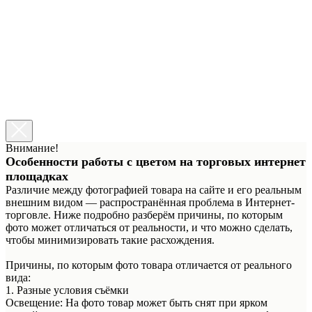
Установка галочки означает, что вы ознакомлены с
информацией о возможном расхождении цвета изображения
товара на сайте с его реальным цветом.
Ознакомиться →
Уход за тканями
Установка галочки означает, что вы ознакомлены с
информацией об уходе за флуоресцентными тканями.
Ознакомиться →
Сделать заказ
Внимание!
Особенности работы с цветом на торговых интернет
площадках
Различие между фотографией товара на сайте и его реальным
внешним видом — распространённая проблема в Интернет-
торговле. Ниже подробно разберём причины, по которым
фото может отличаться от реальности, и что можно сделать,
чтобы минимизировать такие расхождения.
Причины, по которым фото товара отличается от реального
вида:
1. Разные условия съёмки
Освещение: На фото товар может быть снят при ярком