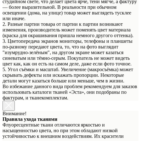
студийном свете, что делает цвета ярче, тени мягче, а фактуру
— более выразительной. В реальности при обычном
освещении (дома, на улице) товар может выглядеть тусклее
или иначе.
2. Разные партии товара от партии к партии возникают
изменения, производитель может поменять цвет материала
(краска для окрашивания пришла немного другого оттенка).
3. Цветопередача экранов мониторы, телефоны и планшеты
по-разному передают цвета, то, что на фото выглядит
"изумрудно-зелёным", на другом экране может казаться
синеватым или тёмно-серым. Покупатель не может видеть
цвет как, как он есть на самом деле, даже если фото точное.
5. Угол съёмки и масштаб. Увеличение (макросъёмка) может
скрывать дефекты или искажать пропорции. Некоторые
детали могут казаться больше или меньше, чем в жизни.
Во избежание данного вида проблем рекомендуем для заказов
использовать каталоги тканей «Эста», они подобраны по
фактурам, и тканекомплектам.
Внимание!
Правила ухода тканями
Флуоресцентные ткани отличаются яркостью и
насыщенностью цвета, но при этом обладают низкой
устойчивостью к внешним воздействиям. Их красители