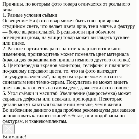
Причины, по которым фото товара отличается от реального
вида:
1. Разные условия съёмки
Освещение: На фото товар может быть снят при ярком
студийном свете, что делает цвета ярче, тени мягче, а фактуру
— более выразительной. В реальности при обычном
освещении (дома, на улице) товар может выглядеть тусклее
или иначе.
2. Разные партии товара от партии к партии возникают
изменения, производитель может поменять цвет материала
(краска для окрашивания пришла немного другого оттенка).
3. Цветопередача экранов мониторы, телефоны и планшеты
по-разному передают цвета, то, что на фото выглядит
"изумрудно-зелёным", на другом экране может казаться
синеватым или тёмно-серым. Покупатель не может видеть
цвет как, как он есть на самом деле, даже если фото точное.
5. Угол съёмки и масштаб. Увеличение (макросъёмка) может
скрывать дефекты или искажать пропорции. Некоторые
детали могут казаться больше или меньше, чем в жизни.
Во избежание данного вида проблем рекомендуем для заказов
использовать каталоги тканей «Эста», они подобраны по
фактурам, и тканекомплектам.
Внимание!