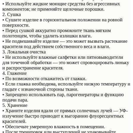
• Используйте жидкие моющие средства без агрессивных
компонентов; не применяйте щелочные порошки.
2. Сушка
• Сушите изделие в горизонтальном положении на ровной
поверхности.
• Перед сушкой аккуратно промокните ткань мягким
полотенцем, чтобы удалить излишки влаги.
• Не подвешивайте изделие — это может вызвать растекание
красителя под действием собственного веса и влаги.
3. Локальная очистка
• Не используйте влажные салфетки или пятновыводители
для точечной обработки — это может спровоцировать линьку
и распространение красителя.
4. Глажение
• По возможности откажитесь от глажки.
• Если глажка необходима, используйте низкую температуру и
гладьте с изнаночной стороны ткани.
• Запрещено использовать пар, парогенераторы и функцию
подачи пара.
5. Хранение
• Храните изделия вдали от прямых солнечных лучей — УФ-
излучение быстро приводит к выгоранию флуоресцентных
красителей.
• Обеспечьте умеренную влажность в помещении.
• После тренировок или выступлений не упаковывайте