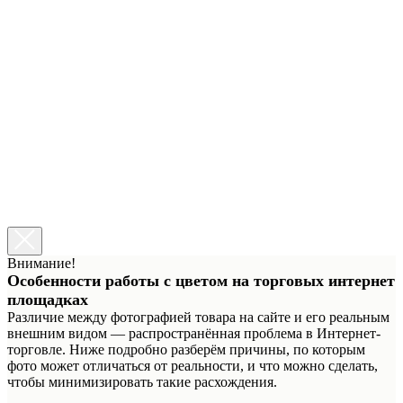
Заполняя форму, я соглашаюсь на обработку персональных
данных
Цветопередача
Установка галочки означает, что вы ознакомлены с
информацией о возможном расхождении цвета изображения
товара на сайте с его реальным цветом.
Ознакомиться →
Уход за тканями
Установка галочки означает, что вы ознакомлены с
информацией об уходе за флуоресцентными тканями.
Ознакомиться →
Сделать заказ
Внимание!
Особенности работы с цветом на торговых интернет
площадках
Различие между фотографией товара на сайте и его реальным
внешним видом — распространённая проблема в Интернет-
торговле. Ниже подробно разберём причины, по которым
фото может отличаться от реальности, и что можно сделать,
чтобы минимизировать такие расхождения.