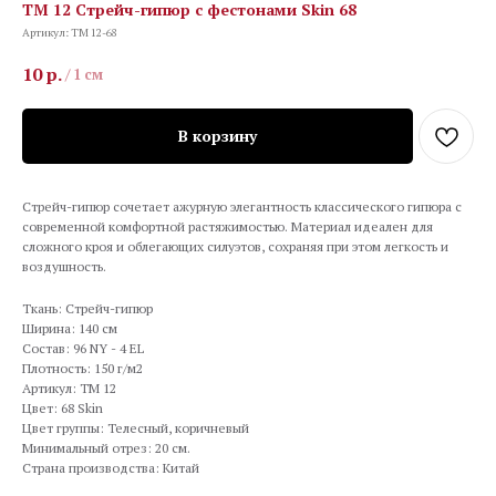
TM 12 Стрейч-гипюр с фестонами Skin 68
Артикул:
TM 12-68
10
р.
/
1 см
В корзину
Стрейч-гипюр сочетает ажурную элегантность классического гипюра с
современной комфортной растяжимостью. Материал идеален для
сложного кроя и облегающих силуэтов, сохраняя при этом легкость и
воздушность.
Ткань: Стрейч-гипюр
Ширина: 140 см
Состав: 96 NY - 4 EL
Плотность: 150 г/м2
Артикул: TM 12
Цвет: 68 Skin
Цвет группы: Телесный, коричневый
Минимальный отрез: 20 см.
Страна производства: Китай