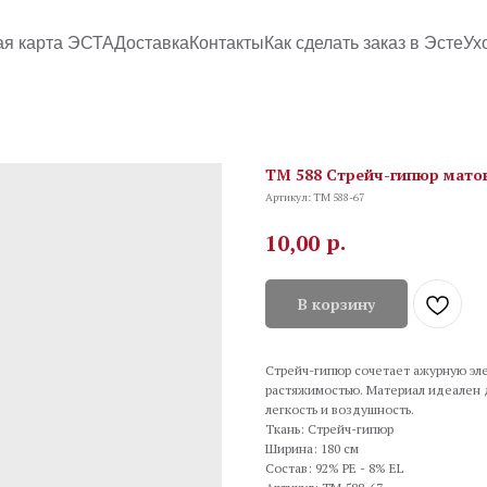
ая карта ЭСТА
Доставка
Контакты
Как сделать заказ в Эсте
Ух
TM 588 Стрейч-гипюр матов
Артикул:
TM 588-67
р.
10,00
В корзину
Стрейч-гипюр сочетает ажурную эл
растяжимостью. Материал идеален д
легкость и воздушность.
Ткань: Стрейч-гипюр
Ширина: 180 см
Состав: 92% PE - 8% EL