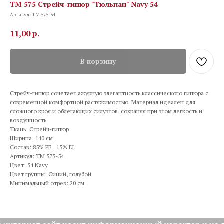
TM 575 Стрейч-гипюр "Тюльпан" Navy 54
Артикул:
TM 575-54
11,00
р.
В корзину
Стрейч-гипюр сочетает ажурную элегантность классического гипюра с
современной комфортной растяжимостью. Материал идеален для
сложного кроя и облегающих силуэтов, сохраняя при этом легкость и
воздушность.
Ткань: Стрейч-гипюр
Ширина: 140 см
Состав: 85% PE . 15% EL
Артикул: TM 575-54
Цвет: 54 Navy
Цвет группы: Синий, голубой
Минимальный отрез: 20 см.