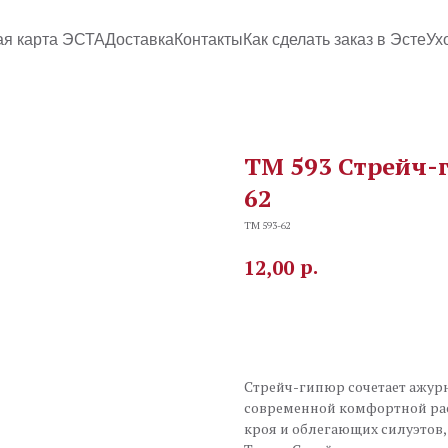
ая карта ЭСТА
Доставка
Контакты
Как сделать заказ в Эсте
Ух
TM 593 Стрейч-
62
TM 593-62
р.
12,00
В корзину
Стрейч-гипюр сочетает ажурн
современной комфортной ра
кроя и облегающих силуэтов,