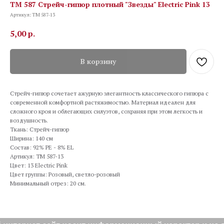
TM 587 Стрейч-гипюр плотный "Звезды" Electric Pink 13
Артикул:
TM 587-13
5,00
р.
В корзину
Стрейч-гипюр сочетает ажурную элегантность классического гипюра с
современной комфортной растяжимостью. Материал идеален для
сложного кроя и облегающих силуэтов, сохраняя при этом легкость и
воздушность.
Ткань: Стрейч-гипюр
Ширина: 140 см
Состав: 92% PE - 8% EL
Артикул: TM 587-13
Цвет: 13 Electric Pink
Цвет группы: Розовый, светло-розовый
Минимальный отрез: 20 см.