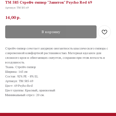
TM 585 Стрейч-гипюр "Завиток" Psycho Red 69
Артикул:
TM 585-69
14,00
р.
В корзину
Стрейч-гипюр сочетает ажурную элегантность классического гипюра с
современной комфортной растяжимостью. Материал идеален для
сложного кроя и облегающих силуэтов, сохраняя при этом легкость и
воздушность.
Ткань: Стрейч-гипюр
Ширина: 145 см
Состав: 92% PE - 8% EL
Артикул: TM 585-69
Цвет: 69 Psyho Red
Цвет группы: Красный, оранжевый
Минимальный отрез: 20 см.