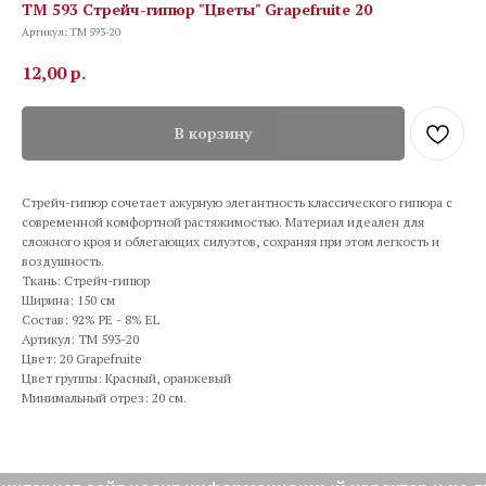
TM 593 Стрейч-гипюр "Цветы" Grapefruite 20
Артикул:
TM 593-20
12,00
р.
В корзину
Стрейч-гипюр сочетает ажурную элегантность классического гипюра с
современной комфортной растяжимостью. Материал идеален для
сложного кроя и облегающих силуэтов, сохраняя при этом легкость и
воздушность.
Ткань: Стрейч-гипюр
Ширина: 150 см
Состав: 92% PE - 8% EL
Артикул: TM 593-20
Цвет: 20 Grapefruite
Цвет группы: Красный, оранжевый
Минимальный отрез: 20 см.