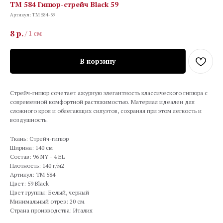
TM 584 Гипюр-стрейч Black 59
Артикул:
TM 584-59
8
р.
/
1 см
В корзину
Стрейч-гипюр сочетает ажурную элегантность классического гипюра с
современной комфортной растяжимостью. Материал идеален для
сложного кроя и облегающих силуэтов, сохраняя при этом легкость и
воздушность.
Ткань: Стрейч-гипюр
Ширина: 140 см
Состав: 96 NY - 4 EL
Плотность: 140 г/м2
Артикул: TM 584
Цвет: 59 Black
Цвет группы: Белый, черный
Минимальный отрез: 20 см.
Страна производства: Италия