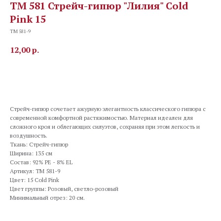
TM 581 Стрейч-гипюр "Лилия" Cold
Pink 15
TM 581-9
12,00
р.
В корзину
Стрейч-гипюр сочетает ажурную элегантность классического гипюра с
современной комфортной растяжимостью. Материал идеален для
сложного кроя и облегающих силуэтов, сохраняя при этом легкость и
воздушность.
Ткань: Стрейч-гипюр
Ширина: 135 см
Состав: 92% PE - 8% EL
Артикул: TM 581-9
Цвет: 15 Cold Pink
Цвет группы: Розовый, светло-розовый
Минимальный отрез: 20 см.