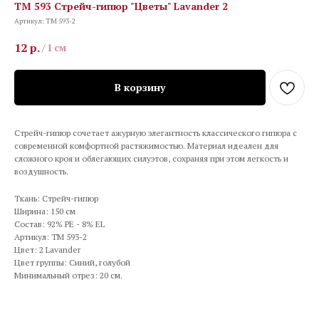
TM 593 Стрейч-гипюр "Цветы" Lavander 2
Артикул:
TM 593-2
12
р.
/
1 см
В корзину
Стрейч-гипюр сочетает ажурную элегантность классического гипюра с
современной комфортной растяжимостью. Материал идеален для
сложного кроя и облегающих силуэтов, сохраняя при этом легкость и
воздушность.
Ткань: Стрейч-гипюр
Ширина: 150 см
Состав: 92% PE - 8% EL
Артикул: TM 593-2
Цвет: 2 Lavander
Цвет группы: Синий, голубой
Минимальный отрез: 20 см.