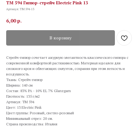
TM 594 Гипюр-стрейч Electric Pink 13
Артикул:
TM 594-13
6,00
р.
В корзину
Стрейч-гипюр сочетает ажурную элегантность классического гипюра с
современной комфортной растяжимостью. Материал идеален для
сложного кроя и облегающих силуэтов, сохраняя при этом легкость и
воздушность.
Ткань: Стрейч-гипюр
Ширина: 140 см
Состав: 83% РА - 10% EL 7% Glanzgarn
Плотность: 135 г/м2
Артикул: TM 594
Цвет: 13 Electric Pink
Цвет группы: Розовый, светло-розовый
Минимальный отрез: 20 см.
Страна производства: Италия