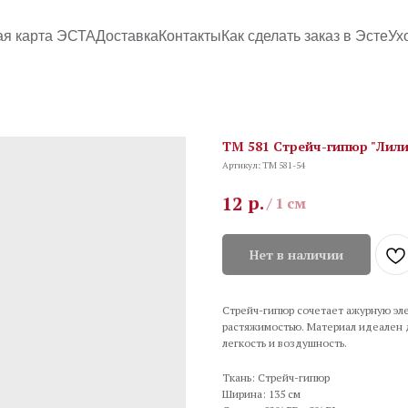
ая карта ЭСТА
Доставка
Контакты
Как сделать заказ в Эсте
Ух
TM 581 Стрейч-гипюр "Лили
Артикул:
TM 581-54
р.
12
/
1 см
Нет в наличии
Стрейч-гипюр сочетает ажурную эл
растяжимостью. Материал идеален д
легкость и воздушность.
Ткань: Стрейч-гипюр
Ширина: 135 см