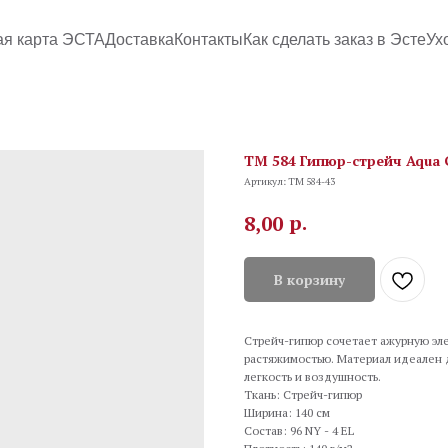
ая карта ЭСТА
Доставка
Контакты
Как сделать заказ в Эсте
Ух
TM 584 Гипюр-стрейч Aqua 
Артикул:
TM 584-43
р.
8,00
В корзину
Стрейч-гипюр сочетает ажурную эл
растяжимостью. Материал идеален д
легкость и воздушность.
Ткань: Стрейч-гипюр
Ширина: 140 см
Состав: 96 NY - 4 EL