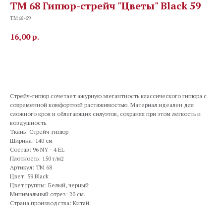
TM 68 Гипюр-стрейч "Цветы" Black 59
TM 68-59
16,00
р.
В корзину
Стрейч-гипюр сочетает ажурную элегантность классического гипюра с
современной комфортной растяжимостью. Материал идеален для
сложного кроя и облегающих силуэтов, сохраняя при этом легкость и
воздушность.
Ткань: Стрейч-гипюр
Ширина: 140 см
Состав: 96 NY - 4 EL
Плотность: 150 г/м2
Артикул: TM 68
Цвет: 59 Black
Цвет группы: Белый, черный
Минимальный отрез: 20 см.
Страна производства: Китай