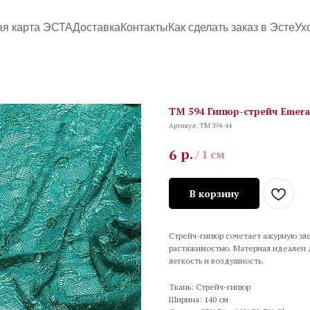
ая карта ЭСТА
Доставка
Контакты
Как сделать заказ в Эсте
Ух
TM 594 Гипюр-стрейч Emera
Артикул:
TM 594-44
р.
6
/
1 см
В корзину
Стрейч-гипюр сочетает ажурную эл
растяжимостью. Материал идеален д
легкость и воздушность.
Ткань: Стрейч-гипюр
Ширина: 140 см