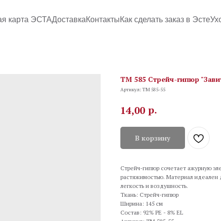
ая карта ЭСТА
Доставка
Контакты
Как сделать заказ в Эсте
Ух
TM 585 Стрейч-гипюр "Завит
Артикул:
TM 585-55
р.
14,00
В корзину
Стрейч-гипюр сочетает ажурную эл
растяжимостью. Материал идеален д
легкость и воздушность.
Ткань: Стрейч-гипюр
Ширина: 145 см
Состав: 92% PE - 8% EL