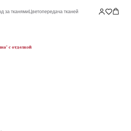
од за тканями
Цветопередача тканей
ина" с отделкой