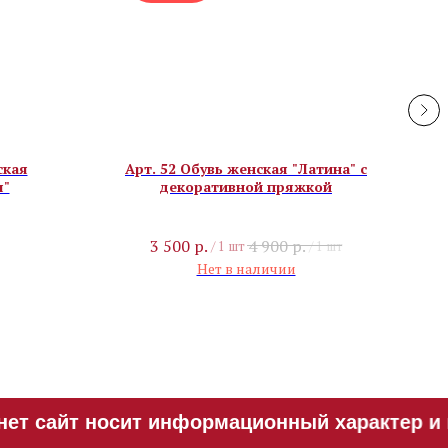
ская
Арт. 52 Обувь женская "Латина" с
Арт
я"
декоративной пряжкой
3 500
р.
4 900
р.
/
1 шт
/
1 шт
Нет в наличии
ет сайт носит информационный характер и н