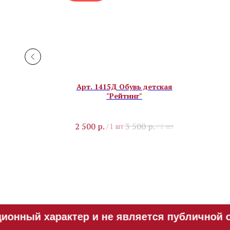
Латина" с
Арт. 1415Д Обувь детская
"Рейтинг"
2 500
р.
3 500
р.
/
1 шт
/
1 шт
онный характер и не является публичной оф