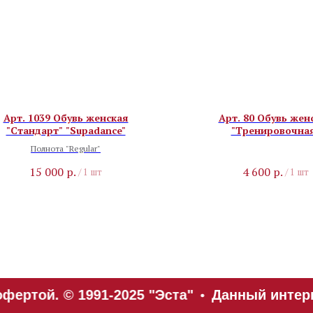
Арт. 1039 Обувь женская
Арт. 80 Обувь жен
"Стандарт" "Supadance"
"Тренировочна
Полнота "Regular"
15 000
р.
4 600
р.
/
1 шт
/
1 шт
ертой. © 1991-2025 "Эста"
Данный интерн