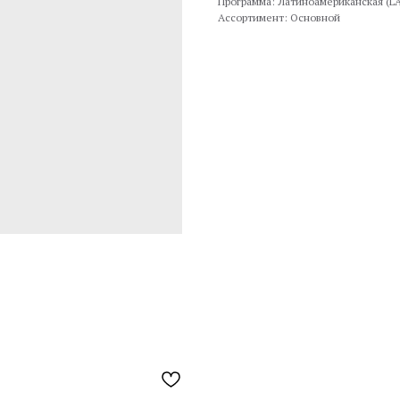
Программа: Латиноамериканская (L
Ассортимент: Основной