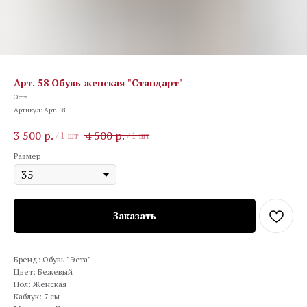
Арт. 58 Обувь женская "Стандарт"
Эста
Артикул:
Арт. 58
3 500
р.
4 500
р.
/
1 шт
/
1 шт
Размер
Заказать
Бренд: Обувь "Эста"
Цвет: Бежевый
Пол: Женская
Каблук: 7 см