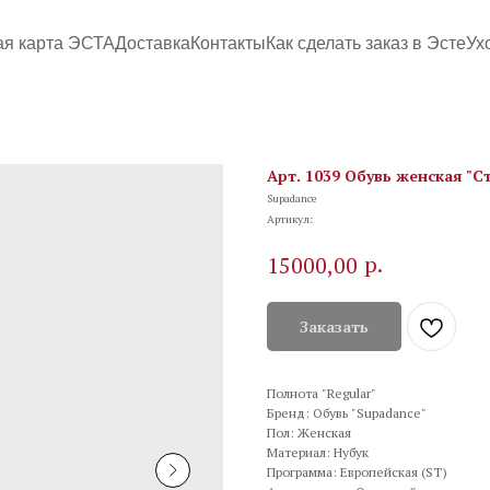
ая карта ЭСТА
Доставка
Контакты
Как сделать заказ в Эсте
Ух
Арт. 1039 Обувь женская "С
Supadance
Артикул:
р.
15000,00
Заказать
Полнота "Regular"
Бренд: Обувь "Supadance"
Пол: Женская
Материал: Нубук
Программа: Европейская (ST)