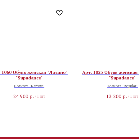
. 1060 Обувь женская "Латино"
Арт. 1023 Обувь женская
"Supadance"
"Supadance"
Полнота "Narrow"
Полнота "Regular"
24 900
р.
13 200
р.
/
1 шт
/
1 шт