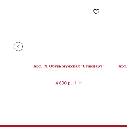
 "Латино"
Арт. 91 Обувь мужская "Стандарт"
Арт
4 600
р.
/
1 шт