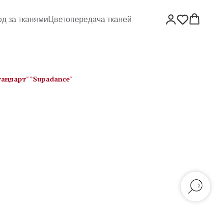
од за тканями
Цветопередача тканей
тандарт" "Supadance"