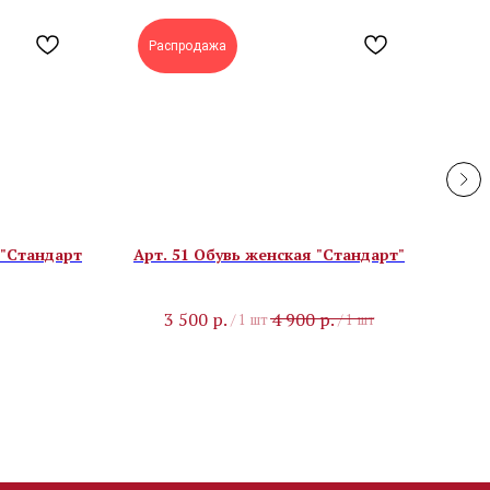
Распродажа
 "Стандарт
Арт. 51 Обувь женская "Стандарт"
Арт
3 500
р.
4 900
р.
/
1 шт
/
1 шт