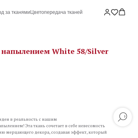
од за тканями
Цветопередача тканей
напылением White 58/Silver
идеи в реальность с нашим
ылением! Эта ткань сочетает в себе невесомость
ию мерцающего декора, создавая эффект, который