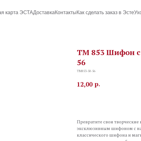
ая карта ЭСТА
Доставка
Контакты
Как сделать заказ в Эсте
Ух
TM 853 Шифон с 
56
TM853-58-56
р.
12,00
В корзину
Превратите свои творческие 
эксклюзивным шифоном с нап
классического шифона и маг