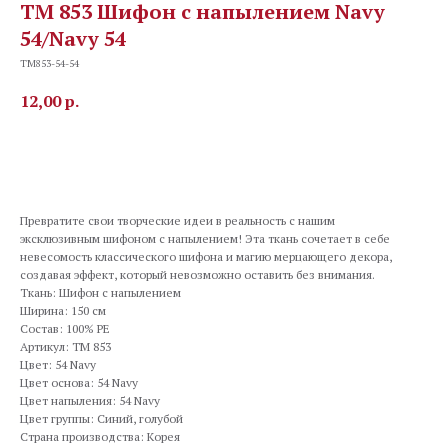
TM 853 Шифон с напылением Navy
54/Navy 54
TM853-54-54
12,00
р.
В корзину
Превратите свои творческие идеи в реальность с нашим
эксклюзивным шифоном с напылением! Эта ткань сочетает в себе
невесомость классического шифона и магию мерцающего декора,
создавая эффект, который невозможно оставить без внимания.
Ткань: Шифон с напылением
Ширина: 150 см
Состав: 100% PE
Артикул: TM 853
Цвет: 54 Navy
Цвет основа: 54 Navy
Цвет напыления: 54 Navy
Цвет группы: Синий, голубой
Страна производства: Корея