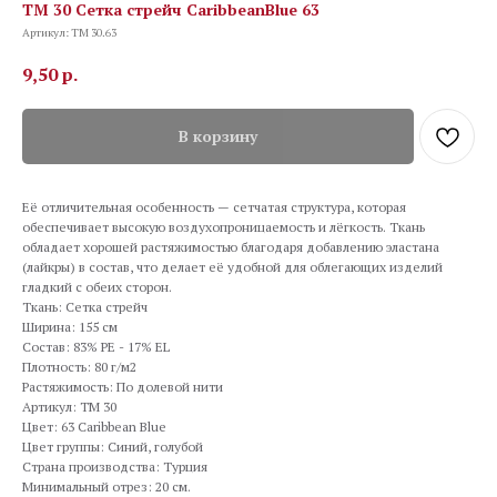
TM 30 Сетка стрейч CaribbeanBlue 63
Артикул:
TM 30.63
9,50
р.
В корзину
Её отличительная особенность — сетчатая структура, которая
обеспечивает высокую воздухопроницаемость и лёгкость. Ткань
обладает хорошей растяжимостью благодаря добавлению эластана
(лайкры) в состав, что делает её удобной для облегающих изделий
гладкий с обеих сторон.
Ткань: Сетка стрейч
Ширина: 155 см
Состав: 83% PE - 17% EL
Плотность: 80 г/м2
Растяжимость: По долевой нити
Артикул: TM 30
Цвет: 63 Caribbean Blue
Цвет группы: Синий, голубой
Страна производства: Турция
Минимальный отрез: 20 см.