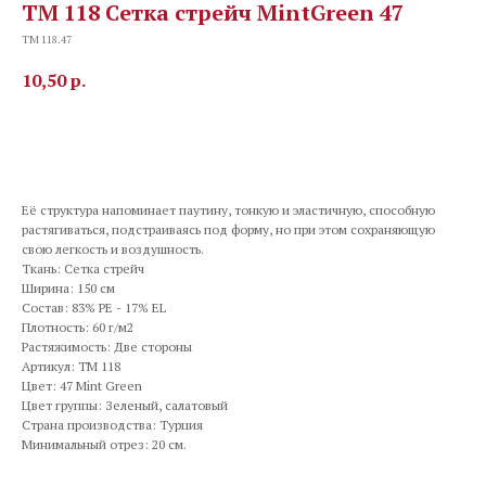
TM 118 Сетка стрейч MintGreen 47
TM 118.47
10,50
р.
В корзину
Её структура напоминает паутину, тонкую и эластичную, способную
растягиваться, подстраиваясь под форму, но при этом сохраняющую
свою легкость и воздушность.
Ткань: Сетка стрейч
Ширина: 150 см
Состав: 83% PE - 17% EL
Плотность: 60 г/м2
Растяжимость: Две стороны
Артикул: TM 118
Цвет: 47 Mint Green
Цвет группы: Зеленый, салатовый
Страна производства: Турция
Минимальный отрез: 20 см.