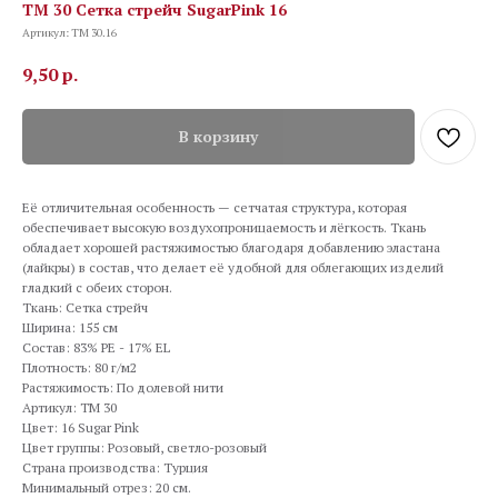
TM 30 Сетка стрейч SugarPink 16
Артикул:
TM 30.16
9,50
р.
В корзину
Её отличительная особенность — сетчатая структура, которая
обеспечивает высокую воздухопроницаемость и лёгкость. Ткань
обладает хорошей растяжимостью благодаря добавлению эластана
(лайкры) в состав, что делает её удобной для облегающих изделий
гладкий с обеих сторон.
Ткань: Сетка стрейч
Ширина: 155 см
Состав: 83% PE - 17% EL
Плотность: 80 г/м2
Растяжимость: По долевой нити
Артикул: TM 30
Цвет: 16 Sugar Pink
Цвет группы: Розовый, светло-розовый
Страна производства: Турция
Минимальный отрез: 20 см.