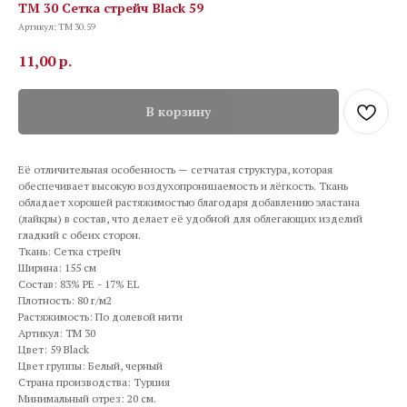
TM 30 Сетка стрейч Black 59
Артикул:
TM 30.59
11,00
р.
В корзину
Её отличительная особенность — сетчатая структура, которая
обеспечивает высокую воздухопроницаемость и лёгкость. Ткань
обладает хорошей растяжимостью благодаря добавлению эластана
(лайкры) в состав, что делает её удобной для облегающих изделий
гладкий с обеих сторон.
Ткань: Сетка стрейч
Ширина: 155 см
Состав: 83% PE - 17% EL
Плотность: 80 г/м2
Растяжимость: По долевой нити
Артикул: TM 30
Цвет: 59 Black
Цвет группы: Белый, черный
Страна производства: Турция
Минимальный отрез: 20 см.